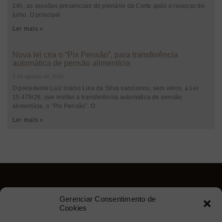
14h, as sessões presenciais do plenário da Corte após o recesso de
julho. O principal
Ler mais »
Nova lei cria o “Pix Pensão”, para transferência
automática de pensão alimentícia
3 de agosto de 2026
O presidente Luiz Inácio Lula da Silva sancionou, sem vetos, a Lei
15.479/26, que institui a transferência automática de pensão
alimentícia, o “Pix Pensão”. O
Ler mais »
Gerenciar Consentimento de
Cookies