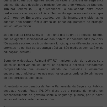
que a atividade dos agentes socioeducativos é também de segurança
pública. Ele citou decisão do ministro Alexandre de Moraes, do Supremo
Tribunal Federal (STF), que reconheceu a similaridade entre esses
profissionais e as forças policiais. “Tem muito agente socioeducativo que
está morrendo. Em alguns estados, por não integrarem o sistema, os
agentes nem sequer têm o direito de portar equipamento de proteção
individual”, explicou.
Já a deputada Erika Kokay (PT-DF), uma das autoras do recurso, afirmou
que os agentes socioeducativos não podem ser considerados policiais.
“Os agentes socioeducativos têm uma função que os diferencia de outras
previstas na política de segurança pública. São medidas com caráter de
educação”, declarou.
Segundo o deputado Reimont (PT-RJ), também autor do recurso, se a
lógica se mantiver em equiparar os agentes a policiais “acabaremos
compreendendo que estamos falando de presídios e estaremos
encarcerando adolescentes nos mesmos espaços onde estão criminosos
de alta periculosidade”, disse.
No entanto, o coordenador da Frente Parlamentar da Segurança Pública,
deputado Alberto Fraga (PL-DF), disse que o recurso demonstra um
desconhecimento do governo sobre a segurança pública, por já haver
várias entidades pertencentes ao Susp.