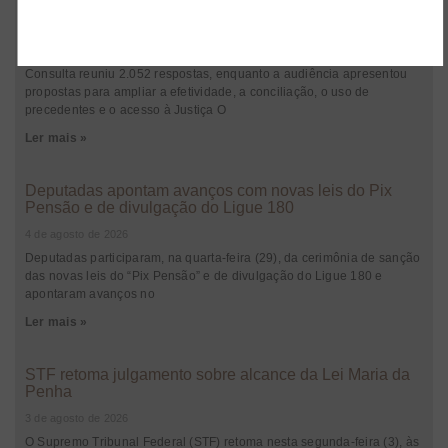
contribuições da audiência pública sobre as Metas de
2027
4 de agosto de 2026
Consulta reuniu 2.052 respostas, enquanto a audiência apresentou
propostas para ampliar a efetividade, a conciliação, o uso de
precedentes e o acesso à Justiça O
Ler mais »
Deputadas apontam avanços com novas leis do Pix
Pensão e de divulgação do Ligue 180
4 de agosto de 2026
Deputadas participaram, na quarta-feira (29), da cerimônia de sanção
das novas leis do “Pix Pensão” e de divulgação do Ligue 180 e
apontaram avanços no
Ler mais »
STF retoma julgamento sobre alcance da Lei Maria da
Penha
3 de agosto de 2026
O Supremo Tribunal Federal (STF) retoma nesta segunda-feira (3), às