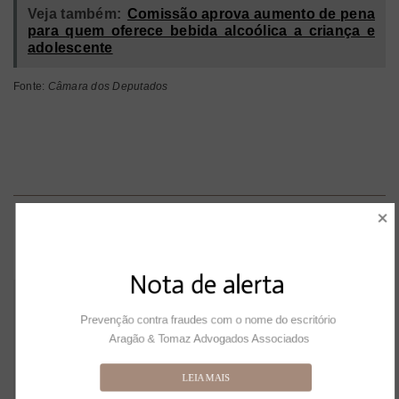
Veja também:
Comissão aprova aumento de pena
para quem oferece bebida alcoólica a criança e
adolescente
Fonte:
Câmara dos Deputados
ANTERIOR
PRÓXIMO
STJ confirma condenação de seguradora com base em Teoria do Desvio Produtivo
STJ Notícias traz decisão que anulou relatórios do Coaf usados na Operação El Patrón
Nota de alerta
Leia também:
Prevenção contra fraudes com o nome do escritório 
Aragão & Tomaz Advogados Associados
LEIA MAIS
Justiça Federal divulga resultados da consulta e