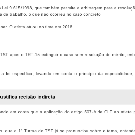
a Lei 9.615/1998, que também permite a arbitragem para a resolução
 de trabalho, o que não ocorreu no caso concreto
ésar. O atleta atuou no time em 2018.
no TST após o TRT-15 extinguir o caso sem resolução de mérito, en
 lei específica, levando em conta o princípio da especialidade
stifica recisão indireta
ndo em conta que a aplicação do artigo 507-A da CLT ao atleta pr
nto, que a 1ª Turma do TST já se pronunciou sobre o tema, entend