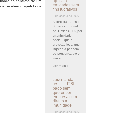
aplica a
irmada no contrato de um
entidades sem
es e recebeu o apelido de
fins lucrativos
6 de agosto de 2026
A Terceira Turma do
Superior Tribunal
de Justiça (STJ), por
unanimidade,
decidiu que a
proteção legal que
impede a penhora
de poupança até o
limite
Ler mais »
Juiz manda
restituir ITBI
pago sem
querer por
empresa com
direito à
imunidade
6 de agosto de 2026