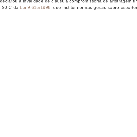
 declarou a invalidade de cláusula compromissória de arbitragem f
go 90-C da
Lei 9.615/1998
, que institui normas gerais sobre esport