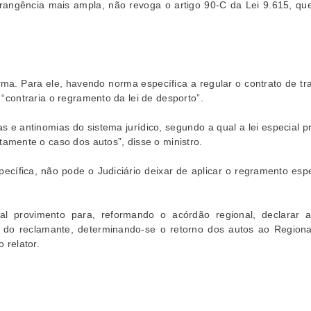
brangência mais ampla, não revoga o artigo 90-C da Lei 9.615, que
ma. Para ele, havendo norma específica a regular o contrato de tra
 “contraria o regramento da lei de desporto”.
s e antinomias do sistema jurídico, segundo a qual a lei especial pr
mente o caso dos autos”, disse o ministro.
pecífica, não pode o Judiciário deixar de aplicar o regramento esp
l provimento para, reformando o acórdão regional, declarar a
l do reclamante, determinando-se o retorno dos autos ao Regiona
 relator.