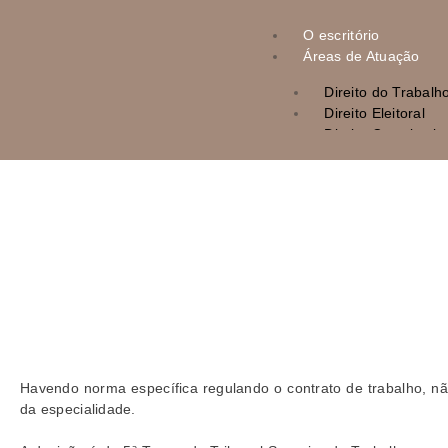
O escritório
Áreas de Atuação
Direito do Trabalh
Direito Eleitoral
Direito Constitucio
Direito Tributário
Direito Administrat
Direito Empresaria
Direito Civil
Direito Penal
Notícias
Contatos
X
Havendo norma específica regulando o contrato de trabalho, não 
da especialidade.