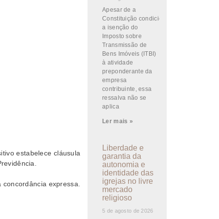
Apesar de a
Constituição condicionar
a isenção do
Imposto sobre
Transmissão de
Bens Imóveis (ITBI)
à atividade
preponderante da
empresa
contribuinte, essa
ressalva não se
aplica
Ler mais »
Liberdade e
sitivo estabelece cláusula
garantia da
revidência.
autonomia e
identidade das
igrejas no livre
a concordância expressa.
mercado
religioso
5 de agosto de 2026