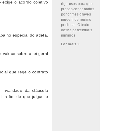
 exige o acordo coletivo
rigorosos para que
presos condenados
por crimes graves
mudem de regime
prisional. O texto
define percentuais
balho especial do atleta,
mínimos
Ler mais »
evalece sobre a lei geral
ecial que rege o contrato
 invalidade da cláusula
l, a fim de que julgue o