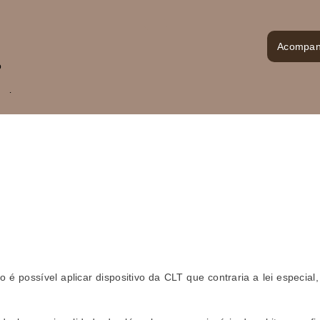
Acompan
o
nal
ivo
l
é possível aplicar dispositivo da CLT que contraria a lei especial,