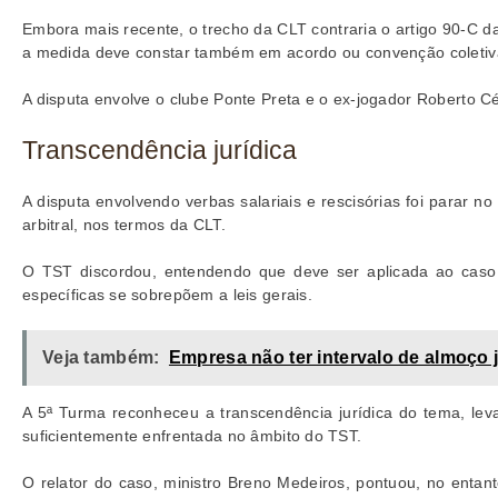
Embora mais recente, o trecho da CLT contraria o artigo 90-C d
a medida deve constar também em acordo ou convenção coletiva
A disputa envolve o clube Ponte Preta e o ex-jogador Roberto C
Transcendência jurídica
A disputa envolvendo verbas salariais e rescisórias foi parar 
arbitral, nos termos da CLT.
O TST discordou, entendendo que deve ser aplicada ao caso a
específicas se sobrepõem a leis gerais.
Veja também:
Empresa não ter intervalo de almoço ju
A 5ª Turma reconheceu a transcendência jurídica do tema, leva
suficientemente enfrentada no âmbito do TST.
O relator do caso, ministro Breno Medeiros, pontuou, no enta