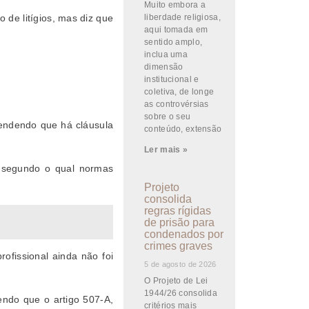
Muito embora a
liberdade religiosa,
 de litígios, mas diz que
aqui tomada em
sentido amplo,
inclua uma
dimensão
institucional e
coletiva, de longe
as controvérsias
sobre o seu
tendendo que há cláusula
conteúdo, extensão
Ler mais »
, segundo o qual normas
Projeto
consolida
regras rígidas
de prisão para
condenados por
crimes graves
ofissional ainda não foi
5 de agosto de 2026
O Projeto de Lei
1944/26 consolida
endo que o artigo 507-A,
critérios mais