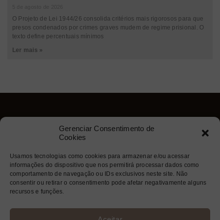
5 de agosto de 2026
O Projeto de Lei 1944/26 consolida critérios mais rigorosos para que
presos condenados por crimes graves mudem de regime prisional. O
texto define percentuais mínimos
Ler mais »
Gerenciar Consentimento de
Cookies
Usamos tecnologias como cookies para armazenar e/ou acessar
informações do dispositivo que nos permitirá processar dados como
comportamento de navegação ou IDs exclusivos neste site. Não
consentir ou retirar o consentimento pode afetar negativamente alguns
recursos e funções.
© 2026 Aragão Tomaz Advogados - Todos os Direitos Reservados.
Aceitar