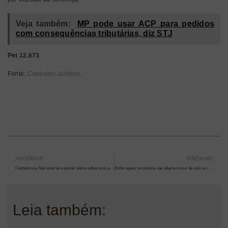
Veja também:
MP pode usar ACP para pedidos
com consequências tributárias, diz STJ
Pet 12.673
Fonte:
Consultor Jurídico
.
ANTERIOR
PRÓXIMO
Conferência Nacional terá painel sobre advocacia previdenciária
Embriaguez voluntária não afasta crime de injúria racial, diz TJ-SP
Leia também: