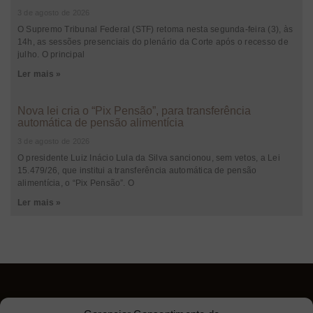
3 de agosto de 2026
O Supremo Tribunal Federal (STF) retoma nesta segunda-feira (3), às
14h, as sessões presenciais do plenário da Corte após o recesso de
julho. O principal
Ler mais »
Nova lei cria o “Pix Pensão”, para transferência
automática de pensão alimentícia
3 de agosto de 2026
O presidente Luiz Inácio Lula da Silva sancionou, sem vetos, a Lei
15.479/26, que institui a transferência automática de pensão
alimentícia, o “Pix Pensão”. O
Ler mais »