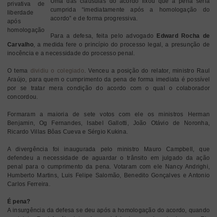
Uma das cláusulas do acordo fixou que a pena seria
privativa de
cumprida “imediatamente após a homologação do
liberdade
acordo” e de forma progressiva.
após
homologação
Para a defesa, feita pelo advogado
Edward Rocha de
Carvalho
, a medida fere o princípio do processo legal, a presunção de
inocência e a necessidade do processo penal.
O tema
dividiu o colegiado
. Venceu a posição do relator, ministro Raul
Araújo, para quem o cumprimento da pena de forma imediata é possível
por se tratar mera condição do acordo com o qual o colaborador
concordou.
Formaram a maioria de sete votos com ele os ministros Herman
Benjamin, Og Fernandes, Isabel Gallotti, João Otávio de Noronha,
Ricardo Villas Bôas Cueva e Sérgio Kukina.
A divergência foi inaugurada pelo ministro Mauro Campbell, que
defendeu a necessidade de aguardar o trânsito em julgado da ação
penal para o cumprimento da pena. Votaram com ele Nancy Andrighi,
Humberto Martins, Luis Felipe Salomão, Benedito Gonçalves e Antonio
Carlos Ferreira.
É pena?
A insurgência da defesa se deu após a homologação do acordo, quando