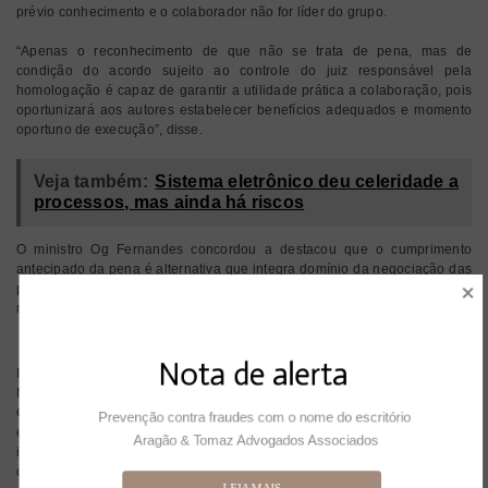
prévio conhecimento e o colaborador não for líder do grupo.
“Apenas o reconhecimento de que não se trata de pena, mas de
condição do acordo sujeito ao controle do juiz responsável pela
homologação é capaz de garantir a utilidade prática a colaboração, pois
oportunizará aos autores estabelecer benefícios adequados e momento
oportuno de execução”, disse.
Veja também:
Sistema eletrônico deu celeridade a
processos, mas ainda há riscos
O ministro Og Fernandes concordou a destacou que o cumprimento
antecipado da pena é alternativa que integra domínio da negociação das
partes. “Cabe ao Judiciário assegurar que sua pactuação decorre da
manifestação de vontade do colaborador”, disse.
Presunção de inocência
Nota de alerta
Para a divergência inaugurada pelo ministro Mauro
Para
Campbell, o cumprimento imediato da pena alvo de acordo
Mauro
de colaboração premiada viola a
jurisprudência
do Supremo
Campbell,
Prevenção contra fraudes com o nome do escritório 
Tribunal Federal e causa uma a uma avocação de poder por
execução
Aragão & Tomaz Advogados Associados
parte do Ministério Público.
imediata
da pena
Se o órgão tem permissão de determinar a execução da
LEIA MAIS