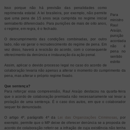
Isso porque não há previsão das penalidades como
reprimenda estatal. A lei brasileira, por exemplo, não permite
Para
que uma pena de 15 anos seja cumprida no regime inicial
ministro
semiaberto diferenciado. Para punições de mais de oito anos,
Raul
o regime, em regra, é o fechado.
Araújo,
punição
O descumprimento das condições combinadas, por outro
acordada
lado, não vai gerar o recrudescimento do regime de pena. Em
não é
vez disso, haverá a rescisão do acordo, com o consequente
pena no
oferecimento da denúncia e instauração da ação penal.
sentido
estrito
Assim, aplicar o devido processo legal no caso do acordo de
colaboração levaria não apenas a alterar o momento do cumprimento da
pena, mas alterar o próprio regime fixado.
Que sentença?
Para reforçar essa compreensão, Raul Araújo destacou na quarta-feira
que o acordo de colaboração premiada não necessariamente vai levar a
prolação de uma sentença. É o caso dos autos, em que o colaborador
sequer foi denunciado.
O artigo 4º, parágrafo 4º da
Lei das Organizações Criminosas
, por
exemplo, permite que o MP deixe de oferecer denúncia se a proposta de
acordo de colaboração referir-se a infração de cuja existência não tenha