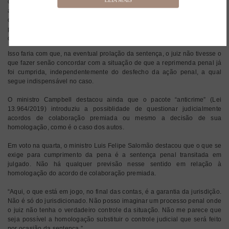
causaria
pena antes da sentença condenatória, ele se transforma em
avocação
investigador, acusador e julgador, o que não se admite. Seria
de poder
o mesmo de retirar do Estado-juiz os contornos normativos
por parte
da sanção penal.
do MP
Isso faria com que, na eventual prolação da sentença, o juiz não tivesse o
que fazer senão concordar com a situação de que a reprimenda penal já
foi cumprida, independentemente do desfecho da ação penal, a qual
segue indispensável no caso.
O ministro Campbell destacou ainda que o pacote “anticrime” (Lei
13.964/2019) introduziu a possiblidade de questionar judicialmente
acordos de colaboração premiada ou mesmo a decisão de sua
homologação, como é o caso dos autos.
Em voto na quarta, o ministro Luis Felipe Salomão destacou que o que se
exige para cumprimento da pena é a sentença penal transitada em
julgado. Não há qualquer previsão nesse sentido em relação à
homologação do acordo de colaboração premiada.
“Aqui, o que está em jogo, no final das contas, é a garantia da jurisdição.
Não é só do jurisdicionado. Não posso imaginar um processo penal onde
o juiz não tenha o verdadeiro controle da situação. Não me parece que
seja possível a homologação substituir o controle judicial que será feito
por ocasião da sentença.”