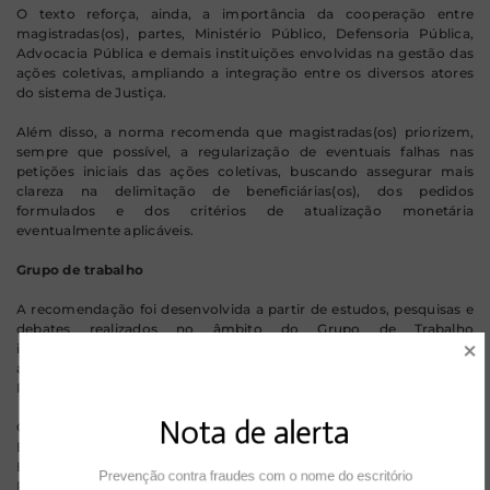
O texto reforça, ainda, a importância da cooperação entre
magistradas(os), partes, Ministério Público, Defensoria Pública,
Advocacia Pública e demais instituições envolvidas na gestão das
ações coletivas, ampliando a integração entre os diversos atores
do sistema de Justiça.
Além disso, a norma recomenda que magistradas(os) priorizem,
sempre que possível, a regularização de eventuais falhas nas
petições iniciais das ações coletivas, buscando assegurar mais
clareza na delimitação de beneficiárias(os), dos pedidos
formulados e dos critérios de atualização monetária
eventualmente aplicáveis.
Grupo de trabalho
A recomendação foi desenvolvida a partir de estudos, pesquisas e
debates realizados no âmbito do Grupo de Trabalho
interinstitucional instituído pela
Portaria CJF n. 213/2025
, voltado
ao aprimoramento da tramitação das ações coletivas na Justiça
Federal de 1º e 2º graus.
Nota de alerta
O grupo reúne magistradas(os) da Justiça Federal e da Justiça
Estadual, representantes da Associação dos Juízes Federais do
Brasil (AJUFE), do Ministério Público Federal (MPF), da Defensoria
Prevenção contra fraudes com o nome do escritório 
Pública da União (DPU), da Ordem dos Advogados do Brasil (OAB),