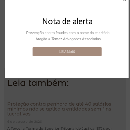
uniprofissionais
apareceu primeiro em
Consultor Jurídico
.
Nota de alerta
Prevenção contra fraudes com o nome do escritório 
Aragão & Tomaz Advogados Associados
LEIA MAIS
ANTERIOR
PRÓXIMO
A onerosidade antecipada do benefício do Perse
Lei da Igualdade Salarial invade liberdade de empresa, diz juíza federal
Leia também:
Proteção contra penhora de até 40 salários
mínimos não se aplica a entidades sem fins
lucrativos
6 de agosto de 2026
A Terceira Turma do Superior Tribunal de Justiça (STJ), por