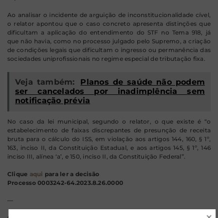
Ao analisar o incidente de arguição de inconstitucionalidade cível,
o relator apontou que o caso concreto apresenta distinções que
dificultam a aplicação do entendimento do STF no Tema 918, já
que não havia, como no processo julgado pelo Supremo, a criação
de condições legais que dificultam o ingresso ou permanência das
sociedades uniprofissionais no regime especial de tributação fixa.
Veja também:
Planos de saúde não podem
ser cancelados por inadimplência sem
notificação prévia
No caso da lei municipal, segundo o relator, o que existe é “o
estabelecimento de faixas discrepantes de presunção de receita
bruta para o cálculo do ISS, em violação aos artigos 144, 160, § 1º,
163, inciso II, da Constituição Estadual, e aos artigos 145, § 1º, 146
inciso III, alínea ‘a’, e 150, inciso II, da Constituição Federal”.
Clique
aqui
para ler a decisão
Processo 0003242-64.2023.8.26.0000
—
O post
TJ-SP derruba ISS progressivo para sociedades