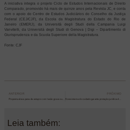
A iniciativa integra o projeto Ciclo de Estudos Internacionais de Direito
Comparado, promovido há mais de quinze anos pela Revista JC, e conta
com o apoio do Centro de Estudos Judiciários do Conselho da Justiça
Federal (CEJ/CJF), da Escola da Magistratura do Estado do Rio de
Janeiro (EMERJ), da Università degli Studi della Campania Luigi
Vanvitelli, da Università degli Studi di Genova | Digi – Dipartimento di
Giurisprudenza e da Scuola Superiore della Magistratura.
Fonte: CJF
ANTERIOR
PRÓXIMO
Proposta eleva pena de estupro com lesão grave ou morte para 40 anos
Ecossistema do cuidado garante proteção jurídica da pessoa idosa
Leia também: