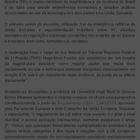
Brasília (DF), e reuniu membros da magistratura e da docência do Brasil
e da Itália para discutir experiências normativas e desafios práticos
relacionados ao uso da tecnologia nos dois países e na União Europeia.
O primeiro painel do encontro, intitulado “Lei da Inteligência Artificial da
União Europeia e regulamentação brasileira sobre IA”, abordou
exemplos de regulações nacionais constantes nos projetos de lei italiano
e brasileiro, bem como normativos já adotados.
A moderação ficou a cargo do juiz federal do Tribunal Regional Federal
da 1ª Região (TRF1) Hugo Abas Frazão, que considerou ser “um desafio
da magistratura descobrir como regular aquilo que muda mais
rapidamente do que a norma que pretende disciplinar, especialmente em
relação à IA, que é um instrumento muito dinâmico, ao ponto de se alterar
diariamente”.
Iniciando as discussões, o professor da Università degli Studi di Genova
Enrico Albanesi apresentou o sistema europeu de IA sob uma perspectiva
constitucionalista, a partir do
Regulamento (UE) n. 1.689/2024
, aprovado
pelo Parlamento Europeu e pelo Conselho da União Europeia. Segundo
o especialista, “o regulamento da UE sobre esse assunto é o pilar a nível
mundial” e possui aplicação internacional, conforme estabelece o artigo
2º: “Vemos que quaisquer fornecedores ouimplantadores brasileiros que
cabem nessas categorias e têm laços e relações com a UE tornam-se
automaticamente objeto de um regulamento concebido exclusivamente