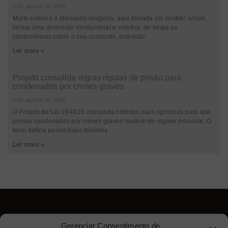
5 de agosto de 2026
Muito embora a liberdade religiosa, aqui tomada em sentido amplo,
inclua uma dimensão institucional e coletiva, de longe as
controvérsias sobre o seu conteúdo, extensão
Ler mais »
Projeto consolida regras rígidas de prisão para
condenados por crimes graves
5 de agosto de 2026
O Projeto de Lei 1944/26 consolida critérios mais rigorosos para que
presos condenados por crimes graves mudem de regime prisional. O
texto define percentuais mínimos
Ler mais »
Gerenciar Consentimento de