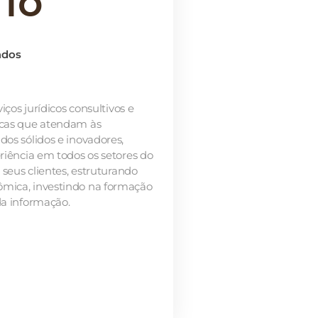
rio
ados
iços jurídicos consultivos e
dicas que atendam às
dos sólidos e inovadores,
eriência em todos os setores do
m seus clientes, estruturando
ômica, investindo na formação
da informação.