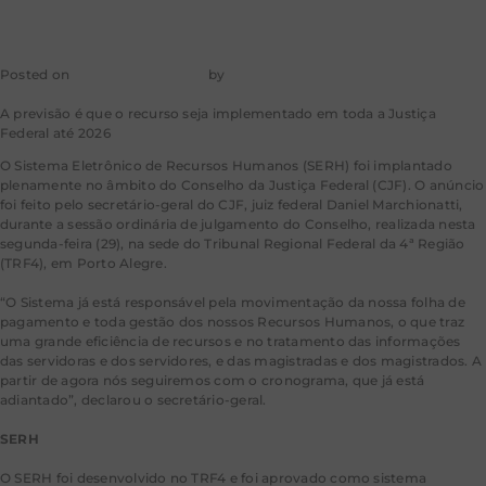
Posted on
30 de maio de 2023
by
mkt-aragao
A previsão é que o recurso seja implementado em toda a Justiça
Federal até 2026
O Sistema Eletrônico de Recursos Humanos (SERH) foi implantado
plenamente no âmbito do Conselho da Justiça Federal (CJF). O anúncio
foi feito pelo secretário-geral do CJF, juiz federal Daniel Marchionatti,
durante a sessão ordinária de julgamento do Conselho, realizada nesta
segunda-feira (29), na sede do Tribunal Regional Federal da 4ª Região
(TRF4), em Porto Alegre.
“O Sistema já está responsável pela movimentação da nossa folha de
pagamento e toda gestão dos nossos Recursos Humanos, o que traz
uma grande eficiência de recursos e no tratamento das informações
das servidoras e dos servidores, e das magistradas e dos magistrados. A
partir de agora nós seguiremos com o cronograma, que já está
adiantado”, declarou o secretário-geral.
SERH
O SERH foi desenvolvido no TRF4 e foi aprovado como sistema