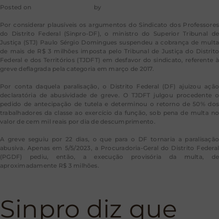
Posted on
30 de maio de 2023
by
mkt-aragao
Por considerar plausíveis os argumentos do Sindicato dos Professores
do Distrito Federal (Sinpro-DF), o ministro do Superior Tribunal de
Justiça (STJ) Paulo Sérgio Domingues suspendeu a cobrança de multa
de mais de R$ 3 milhões imposta pelo Tribunal de Justiça do Distrito
Federal e dos Territórios (TJDFT) em desfavor do sindicato, referente à
greve deflagrada pela categoria em março de 2017.
Por conta daquela paralisação, o Distrito Federal (DF) ajuizou ação
declaratória de abusividade de greve. O TJDFT julgou procedente o
pedido de antecipação de tutela e determinou o retorno de 50% dos
trabalhadores da classe ao exercício da função, sob pena de multa no
valor de cem mil reais por dia de descumprimento.
A greve seguiu por 22 dias, o que para o DF tornaria a paralisação
abusiva. Apenas em 5/5/2023, a Procuradoria-Geral do Distrito Federal
(PGDF) pediu, então, a execução provisória da multa, de
aproximadamente R$ 3 milhões.
Sinpro diz que