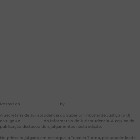
litisconsórcio e
acesso a
elementos de
prova
Posted on
30 de maio de 2023
by
mkt-aragao
A Secretaria de Jurisprudência do Superior Tribunal de Justiça (STJ)
divulgou a
edição 775
do Informativo de Jurisprudência. A equipe de
publicação destacou dois julgamentos nesta edição.
No primeiro julgado em destaque, a Terceira Turma, por unanimidade,