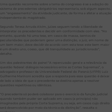
Uma questão recorrente sobre a tema do congresso é se a adoção do
sistema de precedentes obrigatórios representaria, sob algum aspecto,
um “engessamento” da atividade judicante, de forma a afetar a atuação
independente do magistrado.
Segundo Teresa Arruda Alvim, juízes seguem tendo a liberdade de
interpretar os precedentes e decidir em conformidade com eles. “No
entanto, quando há uma tese, em casos de massa, isentos de
peculiaridades que poderiam gerar uma distinção, o juiz, em nome de
um bem maior, deve decidir de acordo com esta tese: este bem maior
é um direito uno, coeso, que dê tranquilidade ao jurisdicionado”,
detalha.
Um dos palestrantes do painel “A repercussão geral e a relevância da
questão federal: diálogos necessários entre as Cortes Supremas”, o
advogado e professor da Universidade Federal do Paraná (UFPR) Luiz
Guilherme Marinoni acredita que a resposta para essa questão é deixar
de lado a ideia de que o precedente se destina apenas a resolver
questões repetitivas ou idênticas.
“O precedente só poderá colaborar para o exercício da função judicial
quando também puder ser aplicado em casos (a princípio) não
imaginados pela própria Corte Suprema, ou seja, em casos cujo direito
será desenvolvido por meio da técnica da distinção”, ressalta o