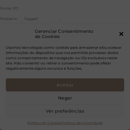
Fonte: STJ
Posted in
STJ
Tagged
noticias
,
rss
,
stj
Gerenciar Consentimento
de Cookies
Limite de
Usamos tecnologias como cookies para armazenar e/ou acessar
informações do dispositivo que nos permitirá processar dados
como comportamento de navegação ou IDs exclusivos neste
desconto de
site. Não consentir ou retirar o consentimento pode afetar
negativamente alguns recursos e funções.
crédito
Aceitar
Negar
consignado se
Ver preferências
Política de Cookies
Política de privacidade