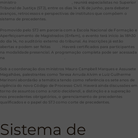
ministro
Paulo de Tarso Sanseverino
, reunirá especialistas no Superior
Tribunal de Justiça (STJ), entre os dias 14 e 16 de junho, para debater
avanços, retrocessos e perspectivas de institutos que compõem o
sistema de precedentes.
Promovido pelo STJ em parceria com a Escola Nacional de Formação e
Aperfeiçoamento de Magistrados (Enfam), o evento terá início às 18h30
do dia 14, no auditório externo do tribunal. As inscrições já estão
abertas e podem ser feitas
aqui
. Haverá certificados para participantes
na modalidade presencial. A programação completa pode ser acessada
na
área Eventos do Portal do STJ
.
Sob a coordenação dos ministros Mauro Campbell Marques e Assusete
Magalhães, palestrantes como Teresa Arruda Alvim e Luiz Guilherme
Marinoni abordarão a temática tendo como referência os sete anos de
vigência do novo Código de Processo Civil. Haverá ainda discussões em
torno de assuntos como a
ratio decidendi
, a distinção e a superação
nos precedentes obrigatórios, o gerenciamento de precedentes
qualificados e o papel do STJ como corte de precedentes.
Sistema de