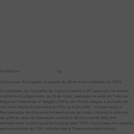
Subseção
Judiciária de Rio
Grande (RS)
Posted on
30 de maio de 2023
by
mkt-aragao
O processo foi julgado na sessão de 29 de maio realizada no TRF4
O Colegiado do Conselho da Justiça Federal (CJF) aprovou, na sessão
ordinária de julgamento de 29 de maio, realizada na sede do Tribunal
Regional Federal da 4ª Região (TRF4), em Porto Alegre, a inclusão de
um novo Plano Orçamentário (PO) na Ação 219Z – Conservação e
Recuperação de Ativos de Infraestrutura da União, visando à reforma
do edifício-sede da Subseção Judiciária de Rio Grande (RS), em
atendimento à solicitação formulada pelo TRF4. O processo foi relatado
pela presidente do CJF, ministra Maria Thereza de Assis Moura.