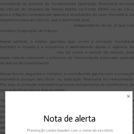
monetária) do período do investimento (aplicação financeira) da base
de cálculo do Imposto de Renda Retido na Fonte (IRRF) ou da CSLL,
pois a inflação corresponde apenas à atualização do valor monetário da
respectiva base de cálculo, que é permitida pelo
artigo 97, parágrafo 2º,
do Código Tributário Nacional (CTN)
, independente de lei, já que nã
constitui majoração de tributo.
Nesse sentido, o relator apontou que, como a correção monetária
também é moeda e a economia é desindexada desde a vigência do
artigo 4º da Lei 9.249/1995
, não há como a excluir do cálculo, poi
esses valores assumem contornos de remuneração pactuada quando
da feitura do investimento.
Dessa forma, segundo o ministro, o contribuinte ganha com a correção
monetária porque seu título ou aplicação financeira foi remunerado.
Por isso, a correção monetária se torna componente do rendimento da
aplicação financeira a que se refere.
“Sendo assim, há justiça na tributação dessa proporção, pois a
restauração dos efeitos corrosivos da inflação deve atender tanto ao
contribuinte (preservação do capital aplicado) quanto ao fisco
Nota de alerta
(preservação do valor do tributo). E aqui convém fazer o mesmo
exercício lógico para as situações de deflação: fisco e contribuinte serão
afetados negativamente necessariamente na mesma proporção”,
Prevenção contra fraudes com o nome do escritório 
declarou.