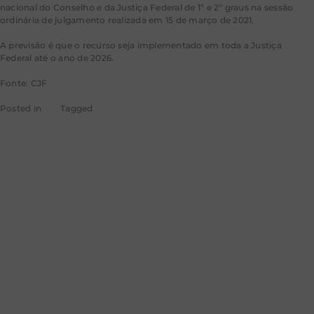
nacional do Conselho e da Justiça Federal de 1º e 2º graus na sessão
ordinária de julgamento realizada em 15 de março de 2021.
A previsão é que o recurso seja implementado em toda a Justiça
Federal até o ano de 2026.
Fonte: CJF
Posted in
CJF
Tagged
noticias cjf
Informativo
destaca
reconvenção em