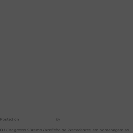
Sistema Brasileiro
de Precedentes
apresentam
perspectivas
sobre o tema
Posted on
31 de maio de 2023
by
mkt-aragao
O
I Congresso Sistema Brasileiro de Precedentes
, em homenagem ao