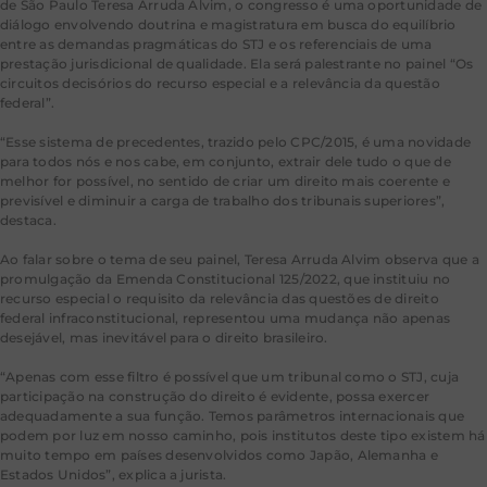
de São Paulo Teresa Arruda Alvim, o congresso é uma oportunidade de
diálogo envolvendo doutrina e magistratura em busca do equilíbrio
entre as demandas pragmáticas do STJ e os referenciais de uma
prestação jurisdicional de qualidade. Ela será palestrante no painel “Os
circuitos decisórios do recurso especial e a relevância da questão
federal”.
“Esse sistema de precedentes, trazido pelo CPC/2015, é uma novidade
para todos nós e nos cabe, em conjunto, extrair dele tudo o que de
melhor for possível, no sentido de criar um direito mais coerente e
previsível e diminuir a carga de trabalho dos tribunais superiores”,
destaca.
Ao falar sobre o tema de seu painel, Teresa Arruda Alvim observa que a
promulgação da Emenda Constitucional 125/2022, que instituiu no
recurso especial o requisito da relevância das questões de direito
federal infraconstitucional, representou uma mudança não apenas
desejável, mas inevitável para o direito brasileiro.
“Apenas com esse filtro é possível que um tribunal como o STJ, cuja
participação na construção do direito é evidente, possa exercer
adequadamente a sua função. Temos parâmetros internacionais que
podem por luz em nosso caminho, pois institutos deste tipo existem há
muito tempo em países desenvolvidos como Japão, Alemanha e
Estados Unidos”, explica a jurista.