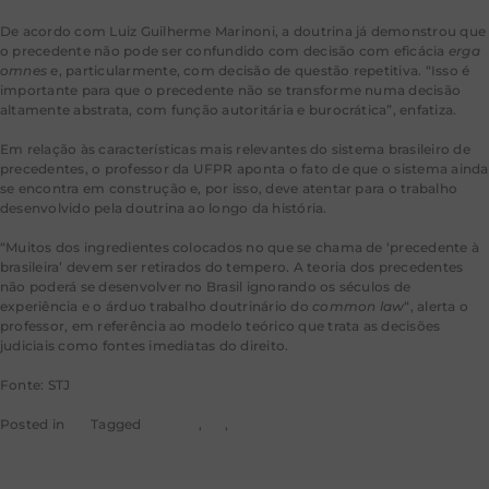
De acordo com Luiz Guilherme Marinoni, a doutrina já demonstrou que
o precedente não pode ser confundido com decisão com eficácia
erga
omnes
e, particularmente, com decisão de questão repetitiva. “Isso é
importante para que o precedente não se transforme numa decisão
altamente abstrata, com função autoritária e burocrática”, enfatiza.
Em relação às características mais relevantes do sistema brasileiro de
precedentes, o professor da UFPR aponta o fato de que o sistema ainda
se encontra em construção e, por isso, deve atentar para o trabalho
desenvolvido pela doutrina ao longo da história.
“Muitos dos ingredientes colocados no que se chama de ‘precedente à
brasileira’ devem ser retirados do tempero. A teoria dos precedentes
não poderá se desenvolver no Brasil ignorando os séculos de
experiência e o árduo trabalho doutrinário do
common law
“, alerta o
professor, em referência ao modelo teórico que trata as decisões
judiciais como fontes imediatas do direito.
Fonte: STJ
Posted in
STJ
Tagged
noticias
,
rss
,
stj