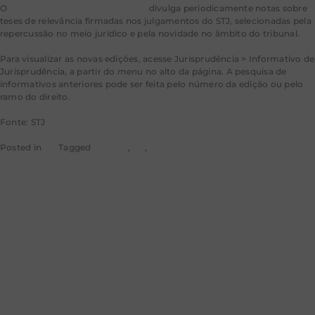
O
Informativo de Jurisprudência
divulga periodicamente notas sobre
teses de relevância firmadas nos julgamentos do STJ, selecionadas pela
repercussão no meio jurídico e pela novidade no âmbito do tribunal.
Para visualizar as novas edições, acesse Jurisprudência > Informativo de
Jurisprudência, a partir do
menu
no alto da página. A pesquisa de
informativos anteriores pode ser feita pelo número da edição ou pelo
ramo do direito.
Fonte: STJ
Posted in
STJ
Tagged
noticias
,
rss
,
stj
Ministro
suspende