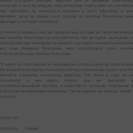
Mauro Campbell Marques apontou que as despesas financeiras,
incluindo a taxa de inflação nelas embutida, repercutem no montante
dos resultados do exercício e reduzem o lucro tributável, o que
também deve se repetir com relação às receitas financeiras para
abranger a correção monetária.
O ministro explicou não ser razoável que no caso de reconhecimento
das receitas financeiras tal procedimento não se repita, usufruindo o
contribuinte das vantagens de deduzir a correção monetária embutida
em suas despesas financeiras, sem contabilizá-la como receita
tributável em suas receitas financeiras.
“O pleito do contribuinte se volta apenas contra a parte do sistema que
lhe prejudica (variações monetárias ativas), preservando a parte que lhe
beneficia (variações monetárias passivas). Ora, fosse o caso de se
reconhecer o seu pleito, haveria que ser declarada a
inconstitucionalidade de toda a sistemática, tornando impossível a
tributação de aplicações financeiras. Tal não parece ser solução viável”,
concluiu.
Leia o acórdão no REsp
1.986.304
.
Fonte: STJ
Posted in
STJ
Tagged
noticias
,
rss
,
stj