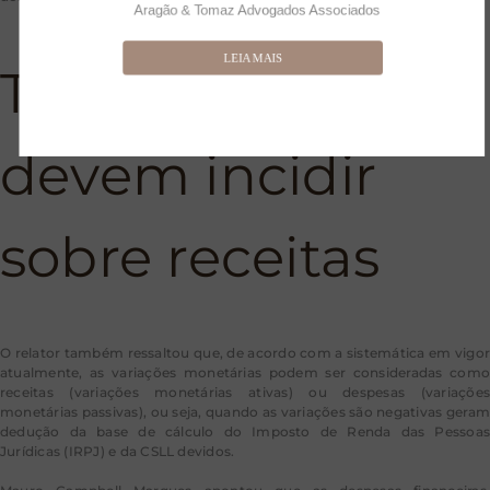
Aragão & Tomaz Advogados Associados
LEIA MAIS
Tributos também
devem incidir
sobre receitas
O relator também ressaltou que, de acordo com a sistemática em vigor
atualmente, as variações monetárias podem ser consideradas como
receitas (variações monetárias ativas) ou despesas (variações
monetárias passivas), ou seja, quando as variações são negativas geram
dedução da base de cálculo do Imposto de Renda das Pessoas
Jurídicas (IRPJ) e da CSLL devidos.