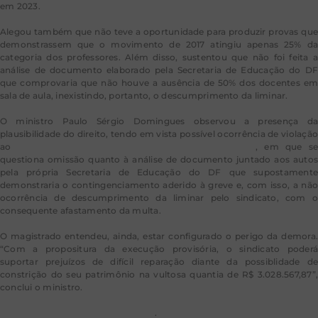
em 2023.
Alegou também que não teve a oportunidade para produzir provas que
demonstrassem que o movimento de 2017 atingiu apenas 25% da
categoria dos professores. Além disso, sustentou que não foi feita a
análise de documento elaborado pela Secretaria de Educação do DF
que comprovaria que não houve a ausência de 50% dos docentes em
sala de aula, inexistindo, portanto, o descumprimento da liminar.
O ministro Paulo Sérgio Domingues observou a presença da
plausibilidade do direito, tendo em vista possível ocorrência de violação
ao
artigo 1.022 do Código de Processo Civil (CPC)
, em que s
questiona omissão quanto à análise de documento juntado aos autos
pela própria Secretaria de Educação do DF que supostamente
demonstraria o contingenciamento aderido à greve e, com isso, a não
ocorrência de descumprimento da liminar pelo sindicato, com o
consequente afastamento da multa.
O magistrado entendeu, ainda, estar configurado o perigo da demora.
“Com a propositura da execução provisória, o sindicato poderá
suportar prejuízos de difícil reparação diante da possiblidade de
constrição do seu patrimônio na vultosa quantia de R$ 3.028.567,87”,
conclui o ministro.
Leia o acórdão no AREsp
1.631.080
.