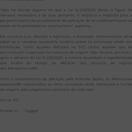
“Não há dúvida alguma de que a Lei 14.230/2021 aboliu a figura da
remessa necessária e de que, portanto, é negativa a resposta para a
pergunta acerca da possibilidade de aplicação do procedimento para as
ações de improbidade no atual cenário”, explicou.
Ele concluiu que, alterada a legislação, a discussão remanescente seria
saber se a remessa necessária incidiria sobre os processos ainda em
tramitação, tanto aqueles afetados no STJ, como aqueles que se
encontravam suspensos na instância de origem. Não haveria, portanto,
após o advento da Lei 14.230/2021, a mesma atualidade e repetibilidade
que existia ao tempo da afetação dos recursos ao regime
dos ##repetitivos##.
Com o cancelamento da afetação pela Primeira Seção, os ##recursos
especiais## relacionados ao tema cancelado serão restituídos à turma
de origem, para julgamento oportuno de cada caso.
Fonte: STJ
Posted in
STJ
Tagged
noticias
,
rss
,
stj