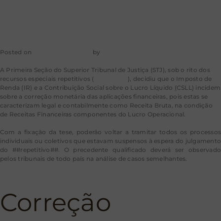
financeiras
Posted on
31 de maio de 2023
by
mkt-aragao
A Prim
eira Seção do Superior Tribunal de Justiça (STJ), sob o rito dos
recursos especiais repetitivos (
Tema 1.160
), decidiu que o Imposto de
Renda (IR) e a Contribuição Social sobre o Lucro Líquido (CSLL) incidem
sobre a correção monetária das aplicações financeiras, pois estas se
caracterizam legal e contabilmente como Receita Bruta, na condição
de Receitas Financeiras componentes do Lucro Operacional.
Com a fixação da tese, poderão voltar a tramitar todos os processos
individuais ou coletivos que estavam suspensos à espera do julgamento
do ##repetitivo##. O precedente qualificado deverá ser observado
pelos tribunais de todo país na análise de casos semelhantes.
Correção