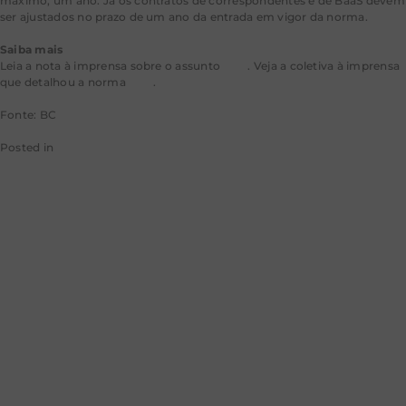
máximo, um ano. Já os contratos de correspondentes e de BaaS devem
ser ajustados no prazo de um ano da entrada em vigor da norma.
Saiba mais
Leia a nota à imprensa sobre o assunto
aqui
. Veja a coletiva à imprensa
que detalhou a norma
aqui
. ​
Fonte: BC
Posted in
Banco Central BC
Governo aposta
em PEC da
Segurança para