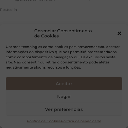
Posted in
Conjur
Balanço no
Gerenciar Consentimento
de Cookies
Usamos tecnologias como cookies para armazenar e/ou acessar
direito penal
informações do dispositivo que nos permitirá processar dados
como comportamento de navegação ou IDs exclusivos neste
site. Não consentir ou retirar o consentimento pode afetar
negativamente alguns recursos e funções.
registra mais de
Aceitar
239 mil decisões
Negar
Ver preferências
e queda do
Política de Cookies
Política de privacidade