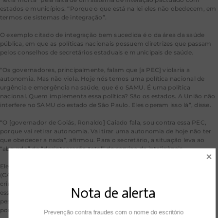
estados e municípios. “Porque o que está na lei eles não obedecem, em
termos de sistemas de integração”.
O exemplo citado de integração bem sucedida é o da área da saúde
pública, em que as políticas nacionais possuem diretrizes que passam
pelos conselhos de secretários estaduais e municipais de saúde.
“Os governadores, principalmente, falam que [a PEC] violaria a
autonomia. Mas não viola. Hoje nós temos uma política nacional de
urgência e emergência na saúde, que é o SAMU. É uma política
nacional. Quem implementa essa política? São os estados. A União não
interfere no SAMU do estado de São Paulo. Eles operam isso lá”, disse.
“O [governador de Goiás, Ronaldo] Caiado fala, sou contra essa PEC,
porque vai retirar autonomia. Vai tirar uma autonomia de hoje não ter
que obedecer a nada”, afirmou. Para o secretário, a situação leva ao
“absurdo” da “desintegração total” do serviço de inteligência.
Ele cita dados de que 6 mil caçadores, atiradores e colecionadores
(CACs) conseguiram emitir a certidão negativa de antecedentes
criminais em um estado, mesmo sendo condenados em outro. “Só
Nota de alerta
esses 6 mil conseguiram comprar mais de 20 mil armas. Ou seja,
pessoas condenadas em trânsito julgado conseguiram abrir CAC
porque não tem um sistema de integração”.
Prevenção contra fraudes com o nome do escritório 