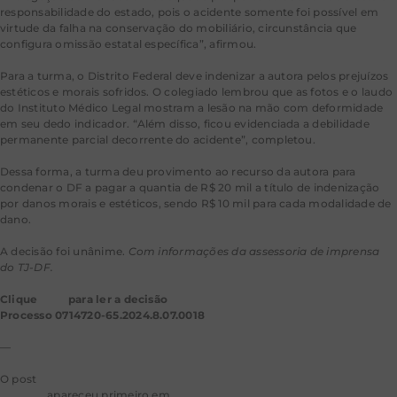
responsabilidade do estado, pois o acidente somente foi possível em
virtude da falha na conservação do mobiliário, circunstância que
configura omissão estatal específica”, afirmou.
Para a turma, o Distrito Federal deve indenizar a autora pelos prejuízos
estéticos e morais sofridos. O colegiado lembrou que as fotos e o laudo
do Instituto Médico Legal mostram a lesão na mão com deformidade
em seu dedo indicador. “Além disso, ficou evidenciada a debilidade
permanente parcial decorrente do acidente”, completou.
Dessa forma, a turma deu provimento ao recurso da autora para
condenar o DF a pagar a quantia de R$ 20 mil a título de indenização
por danos morais e estéticos, sendo R$ 10 mil para cada modalidade de
dano.
A decisão foi unânime.
Com informações da assessoria de imprensa
do TJ-DF.
Clique
aqui
para ler a decisão
Processo 0714720-65.2024.8.07.0018
—
O post
DF deve indenizar mulher por acidente em cadeira quebrada de
hospital
apareceu primeiro em
Consultor Jurídico
.