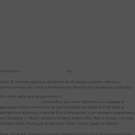
alcance
internacional
Posted on
26 de dezembro de 2025
by
mkt-aragao
Com 15 mil interações e visitantes de 13 países, projeto reforça o
compromisso da Justiça Federal com memória e reparação histórica
Um mês após seu lançamento, o
portal do projeto Valongo: Justiça
pela Memória do Cais
consolidou-se como referência no resgate e
pesquisa sobre a memória da escravização no Brasil. Em 30 dias, a
plataforma alcançou mais de 15 mil interações, com acessos registrados
em 13 países — Brasil, Estados Unidos, Alemanha, Reino Unido, Canadá,
Irlanda, Itália, Portugal, Argentina, Chile, China, Japão e México.
Esse resultado evidencia o forte interesse nacional e internacional pela