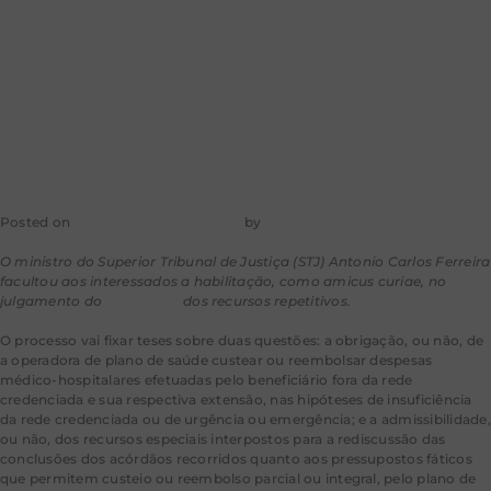
médicas fora da
rede credenciada
Posted on
29 de dezembro de 2025
by
mkt-aragao
O ministro do Superior Tribunal de Justiça (STJ) Antonio Carlos Ferreira
facultou aos interessados a habilitação, como
amicus curiae
, no
julgamento do
Tema 1.375
dos recursos
repetitivos
.
O processo vai fixar teses sobre duas questões: a obrigação, ou não, de
a operadora de plano de saúde custear ou reembolsar despesas
médico-hospitalares efetuadas pelo beneficiário fora da rede
credenciada e sua respectiva extensão, nas hipóteses de insuficiência
da rede credenciada ou de urgência ou emergência; e a admissibilidade,
ou não, dos recursos especiais interpostos para a rediscussão das
conclusões dos acórdãos recorridos quanto aos pressupostos fáticos
que permitem custeio ou reembolso parcial ou integral, pelo plano de