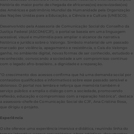
história do maior porto de chegada de africanas(os) escravizadas(os)
das Américas e patrimônio Mundial da Humanidade pela Organização
das Nações Unidas para a Educação, a Ciência e a Cultura (UNESCO).
Desenvolvido pela Assessoria de Comunicação Social do Conselho da
Justiça Federal (ASCOM/CJF), o portal se baseia em uma linguagem
acessível, visual e multimídia para ampliar o alcance da narrativa
histórica e jurídica sobre o Valongo. Símbolo material de um passado
marcado por violência, apagamento e resistência, o Cais do Valongo
ganha, no ambiente digital, novas formas de ser conhecido, estudado e
reconhecido, convocando a sociedade a um compromisso contínuo
com o legado afro-brasileiro, a dignidade e a reparação.
“O crescimento dos acessos confirma que há uma demanda social por
conteúdos qualificados e informativos sobre esse passado sensível e
doloroso. O portal nos lembra e reforça que memória também é
serviço público e amplia o diálogo com a sociedade, promovendo
reflexão, educação e compromisso com a reparação histórica”, destaca
a assessora-chefe de Comunicação Social do CJF, Ana Cristina Rosa,
que dirigiu o projeto.
Experiência
O site oferece uma experiência imersiva e didática, reunindo linha do
tempo interativa, acervo arqueológico, obras artísticas, documentos