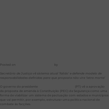
pactuar política
de combate a
facções
Posted on
29 de dezembro de 2025
by
mkt-aragao
Secretário de Justiça vê sistema atual ‘falido’ e defende modelo de
responsabilidades definidas para que proposta não vire ‘letra morta’
O governo do presidente
Luiz Inácio Lula da Silva
(PT) vê a aprovação
da proposta de emenda à Constituição (PEC) da Segurança como uma
forma de viabilizar um sistema de pactuação com estados e municípios
que vai permitir, por exemplo, estruturar uma política nacional de
combate às facções.