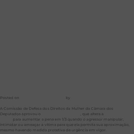
agressor que
usar
manipulação
contra mulher
Posted on
31 de dezembro de 2025
by
mkt-aragao
A Comissão de Defesa dos Direitos da Mulher da Câmara dos
Deputados aprovou o
Projeto de Lei 1116/25
, que altera a
Lei Maria da
Penha
para aumentar a pena em 1/3 quando o agressor manipular,
intimidar ou ameaçar a vítima para que ela permita sua aproximação,
mesmo havendo medida protetiva de urgência em vigor.