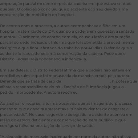
amputação parcial do dedo depois da cadeira em que estava sentada
quebrar. O colegiado concluiu que o acidente ocorreu devido à má
conservação do mobiliário do hospital.
De acordo com o processo, a autora acompanhava a filha em um
hospital maternidade do DF, quando a cadeira em que estava sentada
quebrou. O acidente, de acordo com ela, causou lesão e amputação
parcial do dedo indicador. Informa que foi submetida a procedimento
cirúrgico e que ficou afastada do trabalho por 40 dias. Defende que o
acidente foi causado pela má conservação da cadeira. Pede que o
Distrito Federal seja condenado a indenizá-la.
Em sua defesa, o Distrito Federal afirma que a cadeira não estava em
condições ruins e que foi manuseada de maneira errada pela autora.
Defende que se trata de caso de
culpa exclusiva da vítima
, hipótese que
afasta a responsabilidade do réu. Decisão de 1ª instância julgou o
pedido improcedente. A autora recorreu.
Ao analisar o recurso, a turma observou que as imagens do processo
mostram que a cadeira apresentava “sinais evidentes de desgaste e
precariedade”. No caso, segundo o colegiado, o acidente ocorreu em
razão do estado deficiente de conservação do bem público, o que
configura falha na prestação do serviço de saúde.
“A alegação de manuseio inadequado por parte da autora não afasta a