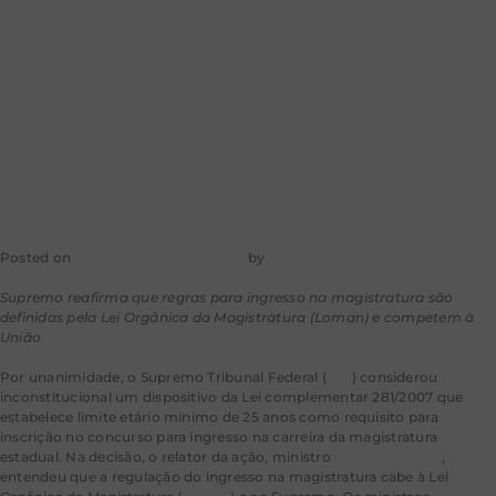
ingresso na
magistratura
Posted on
30 de dezembro de 2025
by
mkt-aragao
Supremo reafirma que regras para ingresso na magistratura são
definidas pela Lei Orgânica da Magistratura (Loman) e competem à
União
Por unanimidade, o Supremo Tribunal Federal (
STF
) considerou
inconstitucional um dispositivo da Lei complementar 281/2007 que
estabelece limite etário mínimo de 25 anos como requisito para
inscrição no concurso para ingresso na carreira da magistratura
estadual. Na decisão, o relator da ação, ministro
Nunes Marques
,
entendeu que a regulação do ingresso na magistratura cabe à Lei