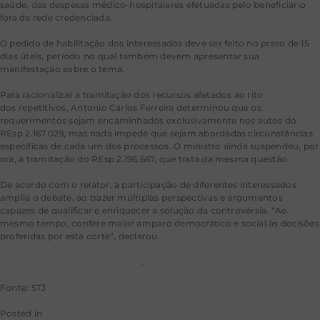
saúde, das despesas médico-hospitalares efetuadas pelo beneficiário
fora da rede credenciada.
O pedido de habilitação dos interessados deve ser feito no prazo de 15
dias úteis, período no qual também devem apresentar sua
manifestação sobre o tema.
Para racionalizar a tramitação dos recursos afetados ao rito
dos
repetitivos
, Antonio Carlos Ferreira determinou que os
requerimentos sejam encaminhados exclusivamente nos autos do
REsp 2.167.029, mas nada impede que sejam abordadas circunstâncias
específicas de cada um dos processos. O ministro ainda suspendeu, por
ora, a tramitação do REsp 2.196.667, que trata da mesma questão.
De acordo com o relator, a participação de diferentes interessados
amplia o debate, ao trazer múltiplas perspectivas e argumentos
capazes de qualificar e enriquecer a solução da controvérsia. “Ao
mesmo tempo, confere maior amparo democrático e social às decisões
proferidas por esta corte”, declarou.
Leia a decisão no REsp 2.167.029
.
Fonte: STJ
Posted in
STJ