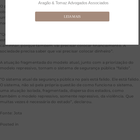
Aragão & Tomaz Advogados Associados
O ponto defendido pelo Ministério da Justiça é de vincular uma
obrigação constitucional de atuação conjunta dos entes federados, em
LEIA MAIS
uma articulação que possibilite à União colocar recursos em políticas
nacionais.
“Quando a gente tiver políticas nacionais pactuadas, ainda que os
estados, no primeiro momento, um ou outro não adira, mas eles vão
caminhar, porque também vai precisar colocar financiamento. A
sociedade precisa saber que vai precisar colocar dinheiro”.
A atuação fragmentada do modelo atual, junto com a priorização do
modelo repressivo, tornam o sistema de segurança pública “falido”.
“O sistema atual da segurança pública no país está falido. Ele está falido.
O sistema, não só pela própria questão de como funciona o sistema,
uma atuação isolada, fragmentada, dispersa dos estados, como
também o modelo repressivo, somente repressivo, da violência. Que
muitas vezes é necessária do estado”, declarou.
Fonte: Jota
Posted in
Jota