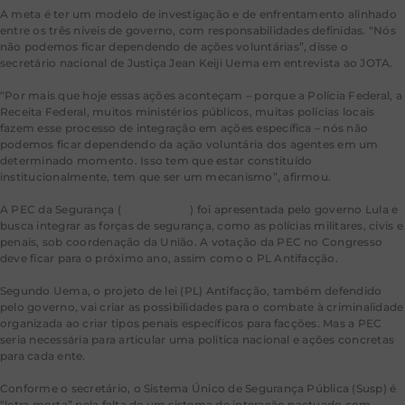
A meta é ter um modelo de investigação e de enfrentamento alinhado
entre os três níveis de governo, com responsabilidades definidas. “Nós
não podemos ficar dependendo de ações voluntárias”, disse o
secretário nacional de Justiça Jean Keiji Uema em entrevista ao JOTA.
“Por mais que hoje essas ações aconteçam – porque a Polícia Federal, a
Receita Federal, muitos ministérios públicos, muitas polícias locais
fazem esse processo de integração em ações específica – nós não
podemos ficar dependendo da ação voluntária dos agentes em um
determinado momento. Isso tem que estar constituído
institucionalmente, tem que ser um mecanismo”, afirmou.
A PEC da Segurança (
PEC 18/2025
) foi apresentada pelo governo Lula e
busca integrar as forças de segurança, como as polícias militares, civis e
penais, sob coordenação da União. A votação da PEC no Congresso
deve ficar para o próximo ano, assim como o PL Antifacção.
Segundo Uema, o projeto de lei (PL) Antifacção, também defendido
pelo governo, vai criar as possibilidades para o combate à criminalidade
organizada ao criar tipos penais específicos para facções. Mas a PEC
seria necessária para articular uma política nacional e ações concretas
para cada ente.
Conforme o secretário, o Sistema Único de Segurança Pública (Susp) é
“letra morta” pela falta de um sistema de interação pactuado com