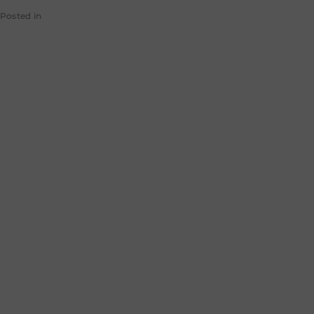
Posted in
Jota
BC e CMN criam
regras para
nomenclatura
das instituições
financeiras