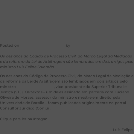
Arbitragem
Posted on
31 de dezembro de 2025
by
mkt-aragao
Os dez anos do Código de Processo Civil, do Marco Legal da Mediação
e da reforma da Lei de Arbitragem são lembrados em dois artigos pelo
ministro Luis Felipe Salomão
Os dez anos do Código de Processo Civil, do Marco Legal da Mediação e
da reforma da Lei de Arbitragem são lembrados em dois artigos pelo
ministro
Luis Felipe Salomão
, vice-presidente do Superior Tribunal e
Justiça (STJ). Os textos – um deles assinado em parceria com Luciano
Oliveira de Moraes, assessor do ministro e mestre em direito pela
Universidade de Brasília – foram publicados originalmente no portal
Consultor Jurídico (Conjur).
Clique para ler na íntegra:
O Superior Tribunal de Justiça e os 10 Anos do CPC de 2015
– Luís Felipe