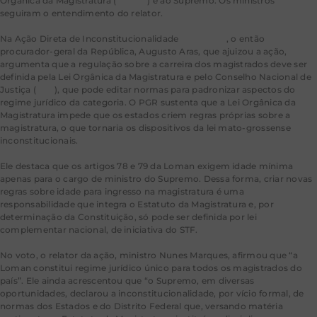
Orgânica da Magistratura (
Loman
) e ao Supremo. Os ministros
seguiram o entendimento do relator.
Na Ação Direta de Inconstitucionalidade
(ADI) 6793
, o então
procurador-geral da República, Augusto Aras, que ajuizou a ação,
argumenta que a regulação sobre a carreira dos magistrados deve ser
definida pela Lei Orgânica da Magistratura e pelo Conselho Nacional de
Justiça (
CNJ
), que pode editar normas para padronizar aspectos do
regime jurídico da categoria. O PGR sustenta que a Lei Orgânica da
Magistratura impede que os estados criem regras próprias sobre a
magistratura, o que tornaria os dispositivos da lei mato-grossense
inconstitucionais.
Ele destaca que os artigos 78 e 79 da Loman exigem idade mínima
apenas para o cargo de ministro do Supremo. Dessa forma, criar novas
regras sobre idade para ingresso na magistratura é uma
responsabilidade que integra o Estatuto da Magistratura e, por
determinação da Constituição, só pode ser definida por lei
complementar nacional, de iniciativa do STF.
No voto, o relator da ação, ministro Nunes Marques, afirmou que “a
Loman constitui regime jurídico único para todos os magistrados do
país”. Ele ainda acrescentou que “o Supremo, em diversas
oportunidades, declarou a inconstitucionalidade, por vício formal, de
normas dos Estados e do Distrito Federal que, versando matéria