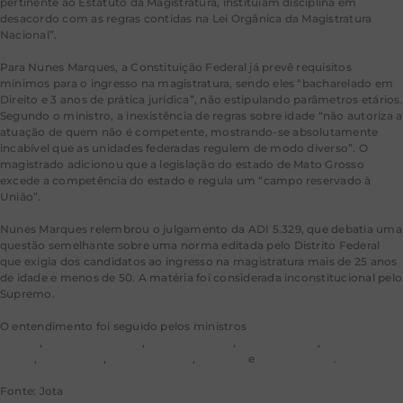
pertinente ao Estatuto da Magistratura, instituíam disciplina em
desacordo com as regras contidas na Lei Orgânica da Magistratura
Nacional”.
Para Nunes Marques, a Constituição Federal já prevê requisitos
mínimos para o ingresso na magistratura, sendo eles “bacharelado em
Direito e 3 anos de prática jurídica”, não estipulando parâmetros etários.
Segundo o ministro, a inexistência de regras sobre idade “não autoriza a
atuação de quem não é competente, mostrando-se absolutamente
incabível que as unidades federadas regulem de modo diverso”. O
magistrado adicionou que a legislação do estado de Mato Grosso
excede a competência do estado e regula um “campo reservado à
União”.
Nunes Marques relembrou o julgamento da ADI 5.329, que debatia uma
questão semelhante sobre uma norma editada pelo Distrito Federal
que exigia dos candidatos ao ingresso na magistratura mais de 25 anos
de idade e menos de 50. A matéria foi considerada inconstitucional pelo
Supremo.
O entendimento foi seguido pelos ministros
Alexandre de
Moraes
,
André Mendonça
,
Cristiano Zanin
,
Cármen Lúcia
,
Dias
Toffoli
,
Flávio Dino
,
Gilmar Mendes
,
Luiz Fux
e
Edson Fachin
.
Fonte: Jota