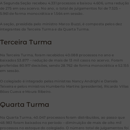
A Segunda Seção recebeu 4.331 processos e baixou 4.606, uma redução
de 275 em seu acervo. No ano, o total de julgamentos foi de 7.525 –
5.961 de forma monocrática e 1.564 em sessão.
A seção, presidida pelo ministro Marco Buzzi, é composta pelos dez
integrantes da Terceira Turma e da Quarta Turma.
Terceira Turma
Na Terceira Turma, foram recebidos 40.088 processos no ano e
baixados 53.877 – redução de mais de 13 mil casos no acervo. Foram
proferidas 80.917 decisões, sendo 28.762 de forma monocrática e 52.155
em sessão.
O colegiado é integrado pelas ministras Nancy Andrighi e Daniela
Teixeira e pelos ministros Humberto Martins (presidente), Ricardo Villas
Bôas Cueva e Moura Ribeiro.
Quarta Turma
Na Quarta Turma, 40.047 processos foram distribuídos, ao passo que
48.983 foram baixados no período – diminuição de mais de oito mil
processos no estoque do colegiado. O número total de julgamentos foi