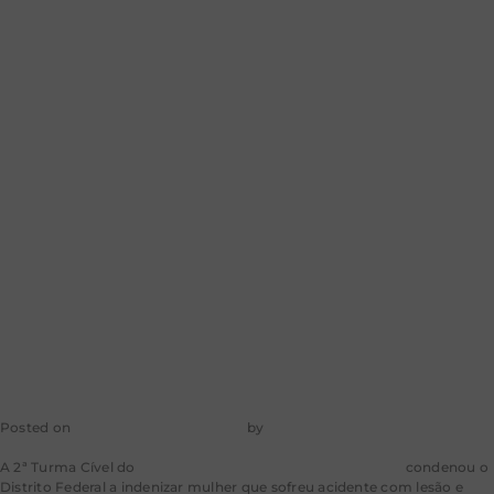
DF deve
indenizar mulher
por acidente em
cadeira quebrada
de hospital
Posted on
24 de dezembro de 2025
by
mkt-aragao
A 2ª Turma Cível do
Tribunal de Justiça do Distrito Federal
condenou o
Distrito Federal a indenizar mulher que sofreu acidente com lesão e