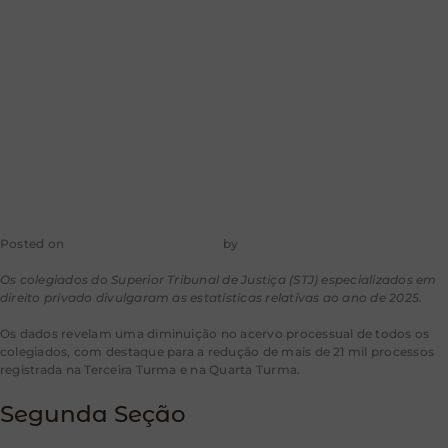
acervo em mais
de 21 mil
processos
Posted on
26 de dezembro de 2025
by
mkt-aragao
Os colegiados do Superior Tribunal de Justiça (STJ) especializados em
direito privado divulgaram as estatísticas relativas ao ano de 2025.
Os dados revelam uma diminuição no acervo processual de todos os
colegiados, com destaque para a redução de mais de 21 mil processos
registrada na Terceira Turma e na Quarta Turma.
Segunda Seção