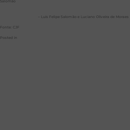
Salomão
Os 10 anos do Marco Legal da Mediação e da Reforma da Lei de
Arbitragem no Brasil
– Luís Felipe Salomão e Luciano Oliveira de Moraes
Fonte: CJF
Posted in
CJF
STF derruba lei
estadual que
estabelece idade
mínima para