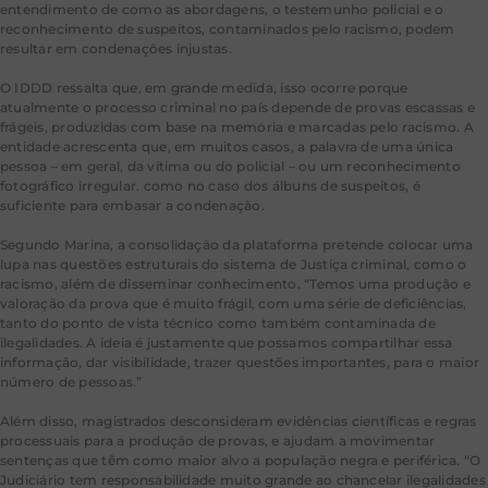
entendimento de como as abordagens, o testemunho policial e o
reconhecimento de suspeitos, contaminados pelo racismo, podem
resultar em condenações injustas.
O IDDD ressalta que, em grande medida, isso ocorre porque
atualmente o processo criminal no país depende de provas escassas e
frágeis, produzidas com base na memória e marcadas pelo racismo. A
entidade acrescenta que, em muitos casos, a palavra de uma única
pessoa – em geral, da vítima ou do policial – ou um reconhecimento
fotográfico irregular. como no caso dos álbuns de suspeitos, é
suficiente para embasar a condenação.
Segundo Marina, a consolidação da plataforma pretende colocar uma
lupa nas questões estruturais do sistema de Justiça criminal, como o
racismo, além de disseminar conhecimento. “Temos uma produção e
valoração da prova que é muito frágil, com uma série de deficiências,
tanto do ponto de vista técnico como também contaminada de
ilegalidades. A ideia é justamente que possamos compartilhar essa
informação, dar visibilidade, trazer questões importantes, para o maior
número de pessoas.”
Além disso, magistrados desconsideram evidências científicas e regras
processuais para a produção de provas, e ajudam a movimentar
sentenças que têm como maior alvo a população negra e periférica. “O
Judiciário tem responsabilidade muito grande ao chancelar ilegalidades