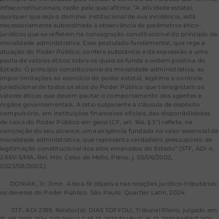
infraconstitucionais, razão pela qual afirma: “A atividade estatal,
qualquer que seja o domínio institucional de sua incidência, está
necessariamente subordinada à observância de parâmetros ético-
jurídicos que se refletem na consagração constitucional do princípio da
moralidade administrativa. Esse postulado fundamental, que rege a
atuação do Poder Público, confere substância e dá expressão a uma
pauta de valores éticos sobre os quais se funda a ordem positiva do
Estado. O princípio constitucional da moralidade administrativa, ao
impor limitações ao exercício do poder estatal, legitima o controle
jurisdicional de todos os atos do Poder Público que transgridam os
valores éticos que devem pautar o comportamento dos agentes e
órgãos governamentais. A ratio subjacente à cláusula de depósito
compulsório, em instituições financeiras oficiais, das disponibilidades
de caixa do Poder Público em geral (CF, art. 164, § 3º) reflete, na
concreção do seu alcance, uma exigência fundada no valor essencial da
moralidade administrativa, que representa verdadeiro pressuposto de
legitimação constitucional dos atos emanados do Estado” (STF, ADI n.
2.661/-5/MA, Rel. Min. Celso de Mello, Pleno, j. 05/06/2002,
DJ23/08/2002.)
[11]
DONIAK, Jr. Jimir. A boa-fé objetiva nas relações jurídico-tributárias:
os deveres do Poder Público. São Paulo: Quartier Latin, 2024.
[12]
STF, ADI 2189, Relator(a): DIAS TOFFOLI, Tribunal Pleno, julgado em
15-09-2010, DJe-247 DIVULG 15-12-2010 PUBLIC 16-12-2010 EMENT VOL-