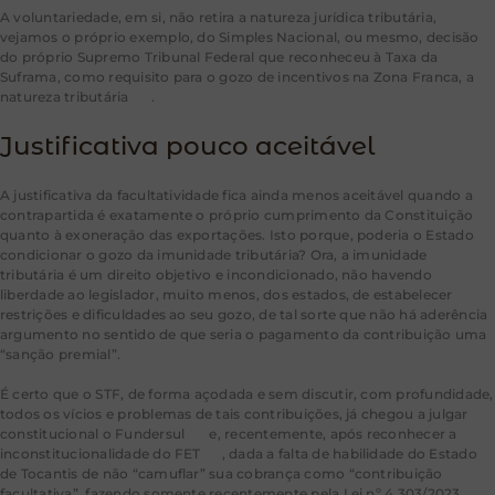
A voluntariedade, em si, não retira a natureza jurídica tributária,
vejamos o próprio exemplo, do Simples Nacional, ou mesmo, decisão
do próprio Supremo Tribunal Federal que reconheceu à Taxa da
Suframa, como requisito para o gozo de incentivos na Zona Franca, a
natureza tributária
[4]
.
Justificativa pouco aceitável
A justificativa da facultatividade fica ainda menos aceitável quando a
contrapartida é exatamente o próprio cumprimento da Constituição
quanto à exoneração das exportações. Isto porque, poderia o Estado
condicionar o gozo da imunidade tributária? Ora, a imunidade
tributária é um direito objetivo e incondicionado, não havendo
liberdade ao legislador, muito menos, dos estados, de estabelecer
restrições e dificuldades ao seu gozo, de tal sorte que não há aderência
argumento no sentido de que seria o pagamento da contribuição uma
“sanção premial”.
É certo que o STF, de forma açodada e sem discutir, com profundidade,
todos os vícios e problemas de tais contribuições, já chegou a julgar
constitucional o Fundersul
[5]
e, recentemente, após reconhecer a
inconstitucionalidade do FET
[6]
, dada a falta de habilidade do Estado
de Tocantis de não “camuflar” sua cobrança como “contribuição
facultativa”, fazendo somente recentemente pela Lei nº 4.303/2023,