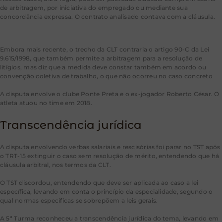
de arbitragem, por iniciativa do empregado ou mediante sua
concordância expressa. O contrato analisado contava com a cláusula.
Embora mais recente, o trecho da CLT contraria o artigo 90-C da Lei
9.615/1998, que também permite a arbitragem para a resolução de
litígios, mas diz que a medida deve constar também em acordo ou
convenção coletiva de trabalho, o que não ocorreu no caso concreto
A disputa envolve o clube Ponte Preta e o ex-jogador Roberto César. O
atleta atuou no time em 2018.
Transcendência jurídica
A disputa envolvendo verbas salariais e rescisórias foi parar no TST após
o TRT-15 extinguir o caso sem resolução de mérito, entendendo que há
cláusula arbitral, nos termos da CLT.
O TST discordou, entendendo que deve ser aplicada ao caso a lei
específica, levando em conta o princípio da especialidade, segundo o
qual normas específicas se sobrepõem a leis gerais.
A 5ª Turma reconheceu a transcendência jurídica do tema, levando em