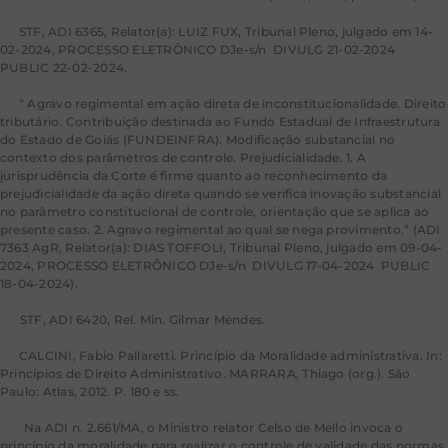
[6]
STF, ADI 6365, Relator(a): LUIZ FUX, Tribunal Pleno, julgado em 14-
02-2024, PROCESSO ELETRÔNICO DJe-s/n DIVULG 21-02-2024
PUBLIC 22-02-2024.
[7]
“ Agravo regimental em ação direta de inconstitucionalidade. Direito
tributário. Contribuição destinada ao Fundo Estadual de Infraestrutura
do Estado de Goiás (FUNDEINFRA). Modificação substancial no
contexto dos parâmetros de controle. Prejudicialidade. 1. A
jurisprudência da Corte é firme quanto ao reconhecimento da
prejudicialidade da ação direta quando se verifica inovação substancial
no parâmetro constitucional de controle, orientação que se aplica ao
presente caso. 2. Agravo regimental ao qual se nega provimento.” (ADI
7363 AgR, Relator(a): DIAS TOFFOLI, Tribunal Pleno, julgado em 09-04-
2024, PROCESSO ELETRÔNICO DJe-s/n DIVULG 17-04-2024 PUBLIC
18-04-2024).
[8]
STF, ADI 6420, Rel. Min. Gilmar Mendes.
[9]
CALCINI, Fabio Pallaretti. Princípio da Moralidade administrativa. In:
Princípios de Direito Administrativo. MARRARA, Thiago (org.). São
Paulo: Atlas, 2012. P. 180 e ss.
[10]
Na ADI n. 2.661/MA, o Ministro relator Celso de Mello invoca o
princípio da moralidade para realizar o controle de validade das normas