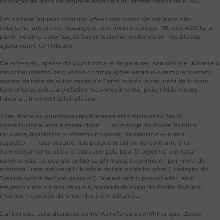
condição ao gozo de regimes especiais ou diferenciados de ICMS.
Em síntese: aquelas contribuições tidas como de natureza não
tributaria, até então, ressurgem, por meio do artigo 136, dos ADCTs, a
partir de uma autorização constitucional, podendo ser reeditadas,
agora como um tributo.
De antemão, apesar do jogo formal e de palavras, soa obvio e ululante o
reconhecimento de que tais contribuições estaduais sempre tiveram,
apesar de falta de autorização da Constituição, a natureza de tributo.
Somente se evitava o efetivo reconhecimento, pois, nitidamente
haveria a inconstitucionalidade.
Aliás, entre os princípios republicanos estampados no texto
constitucional está a moralidade
[9]
, que exige do Poder Público,
inclusive, legislativo — mesmo no poder de reforma — o seu
respeito
[10]
. Isto porque, nos parece totalmente contrário a um
comportamento ético e lastreado pela boa-fé objetiva, em total
contradição ao que até então se afirmava, reconhecer, por meio de
emenda, uma natureza tributária de tais contribuições (“vedação do
“venire contra factum próprio”). Soa estranho, provocador, sem
respeito à ética e boa-fé que a moralidade exige do Poder Público,
mesmo na edição de emendas à constituição.
[11]
Daí porque, esta alteração somente reforça e confirma que, desde