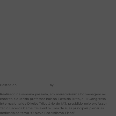
reforma
tributária
preocupa ainda
mais
Posted on
29 de maio de 2024
by
mkt-aragao
Realizado na semana passada, em merecidíssima homenagem ao
emérito e querido professor baiano Edvaldo Brito, o III Congresso
Internacional de Direito Tributário do IAT, presidido pelo professor
Tácio Lacerda Gama, teve entre uma de suas principais plenárias
dedicada ao tema “O Novo Federalismo Fiscal”.