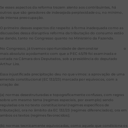
Se esses aspectos da reforma trazem alento aos contribuintes, há
outros que são geradores de indesejada perplexidade ou, no mínimo,
de intensa preocupação.
O primeiro desses aspectos diz respeito à forma inadequada como as
discussões dessa disruptiva reforma da tributação do consumo estão
se dando, tanto no Congresso quanto no Ministério da Fazenda.
No Congresso, já tivemos oportunidade de demonstrar
neste espaço
o
mais absoluto açodamento com que a PEC 45/19 foi examinada e
votada na Câmara dos Deputados, sob a presidência do deputado
Arthur Lira.
Essa injustificada precipitação deu no que vimos: a aprovação de uma
emenda constitucional (EC 132/23) marcada por equívocos, com a
criação de:
(a) normas desestruturadas e topograficamente confusas, com regras
sobre um mesmo tema (regimes especiais, por exemplo) sendo
reguladas ora no texto constitucional (regimes específicos de
tributação), ora no âmbito da EC 132/23 (regimes diferenciados), ora em
ambos os textos (regimes favorecidos);
(b) normas tecnicamente equivocadas, como aquela que condiciona os