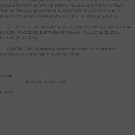
02452-01 PP-00040; STF, RE 390840, Relator(a): MARCO AURÉLIO,
Tribunal Pleno, julgado em 09-11-2005, DJ 15-08-2006 PP-00025
EMENT VOL-02242-03 PP-00372 RDDT n. 133, 2006, p. 214-215)
[13]
STF, ADI 6365, Relator(a): LUIZ FUX, Tribunal Pleno, julgado em 14-
02-2024, PROCESSO ELETRÔNICO DJe-s/n DIVULG 21-02-2024
PUBLIC 22-02-2024
[14]
CALCINI, Fábio Pallaretti. Limites ao Poder de Reforma da
Constituição. Campinas: Millennium, 2008.
—
O post
‘Contribuições e fundos estaduais’, reforma tributária e
agronegócio
apareceu primeiro em
Consultor Jurídico
.
Posted in
Conjur
Leave a Comment
Processo criminal