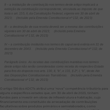
II – a instituição de contribuição nos termos deste artigo implicará a
extinção da contribuição correspondente, vinculada ao imposto de que
trata o art. 155, II, da Constituição Federal, vigente em 30 de abril de
2023; (Incluído pela Emenda Constitucional nº 132, de 2023)
III – a destinação de sua receita deverá ser a mesma das contribuições
vigentes em 30 de abril de 2023; (Incluído pela Emenda
Constitucional nº 132, de 2023)
IV – a contribuição instituída nos termos do caput será extinta em 31 de
dezembro de 2043. (Incluído pela Emenda Constitucional nº 132, de
2023)
Parágrafo único. As receitas das contribuições mantidas nos termos
deste artigo não serão consideradas como receita do respectivo Estado
para fins do disposto nos arts. 130, II, “b”, e 131, § 2º, I, “b”, deste Ato
das Disposições Constitucionais Transitórias. (Incluído pela Emenda
Constitucional nº 132, de 2023)
O artigo 136 dos ADCTs atribui uma ‘nova” competência tributária para
alguns e específicos estados que, em 30 de abril de 2023, tinham
fundos para a investir em obras de infraestrutura e habitação, cujo
financiamento era constituído da arrecadação de contribuições
facultativas sobre produtos primários e semielaborados, como