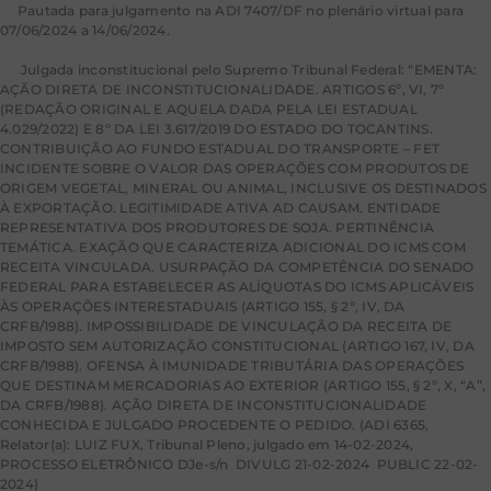
[1]
Pautada para julgamento na ADI 7407/DF no plenário virtual para
07/06/2024 a 14/06/2024.
[2]
Julgada inconstitucional pelo Supremo Tribunal Federal: “EMENTA:
AÇÃO DIRETA DE INCONSTITUCIONALIDADE. ARTIGOS 6º, VI, 7º
(REDAÇÃO ORIGINAL E AQUELA DADA PELA LEI ESTADUAL
4.029/2022) E 8º DA LEI 3.617/2019 DO ESTADO DO TOCANTINS.
CONTRIBUIÇÃO AO FUNDO ESTADUAL DO TRANSPORTE – FET
INCIDENTE SOBRE O VALOR DAS OPERAÇÕES COM PRODUTOS DE
ORIGEM VEGETAL, MINERAL OU ANIMAL, INCLUSIVE OS DESTINADOS
À EXPORTAÇÃO. LEGITIMIDADE ATIVA AD CAUSAM. ENTIDADE
REPRESENTATIVA DOS PRODUTORES DE SOJA. PERTINÊNCIA
TEMÁTICA. EXAÇÃO QUE CARACTERIZA ADICIONAL DO ICMS COM
RECEITA VINCULADA. USURPAÇÃO DA COMPETÊNCIA DO SENADO
FEDERAL PARA ESTABELECER AS ALÍQUOTAS DO ICMS APLICÁVEIS
ÀS OPERAÇÕES INTERESTADUAIS (ARTIGO 155, § 2º, IV, DA
CRFB/1988). IMPOSSIBILIDADE DE VINCULAÇÃO DA RECEITA DE
IMPOSTO SEM AUTORIZAÇÃO CONSTITUCIONAL (ARTIGO 167, IV, DA
CRFB/1988). OFENSA À IMUNIDADE TRIBUTÁRIA DAS OPERAÇÕES
QUE DESTINAM MERCADORIAS AO EXTERIOR (ARTIGO 155, § 2º, X, “A”,
DA CRFB/1988). AÇÃO DIRETA DE INCONSTITUCIONALIDADE
CONHECIDA E JULGADO PROCEDENTE O PEDIDO. (ADI 6365,
Relator(a): LUIZ FUX, Tribunal Pleno, julgado em 14-02-2024,
PROCESSO ELETRÔNICO DJe-s/n DIVULG 21-02-2024 PUBLIC 22-02-
2024)