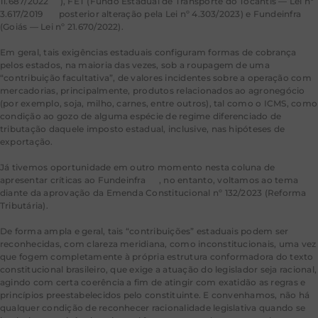
11.687/2022
[1]
), FET (Fundo Estadual de Transporte do Tocantis — Lei nº
3.617/2019
[2]
posterior alteração pela Lei nº 4.303/2023) e Fundeinfra
(Goiás — Lei nº 21.670/2022).
Em geral, tais exigências estaduais configuram formas de cobrança
pelos estados, na maioria das vezes, sob a roupagem de uma
“contribuição facultativa”, de valores incidentes sobre a operação com
mercadorias, principalmente, produtos relacionados ao agronegócio
(por exemplo, soja, milho, carnes, entre outros), tal como o ICMS, como
condição ao gozo de alguma espécie de regime diferenciado de
tributação daquele imposto estadual, inclusive, nas hipóteses de
exportação.
Já tivemos oportunidade em outro momento nesta coluna de
apresentar críticas ao Fundeinfra
[3]
, no entanto, voltamos ao tema
diante da aprovação da Emenda Constitucional nº 132/2023 (Reforma
Tributária).
De forma ampla e geral, tais “contribuições” estaduais podem ser
reconhecidas, com clareza meridiana, como inconstitucionais, uma vez
que fogem completamente à própria estrutura conformadora do texto
constitucional brasileiro, que exige a atuação do legislador seja racional,
agindo com certa coerência a fim de atingir com exatidão as regras e
princípios preestabelecidos pelo constituinte. E convenhamos, não há
qualquer condição de reconhecer racionalidade legislativa quando se