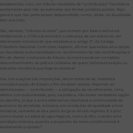
estabelecida, criou um tributo travestido de “contribuição” facultativa
exatamente para não se submeter aos limites jurídicos postos. Algo
grave e que não pode passar despercebido, como, ainda, na atualidade,
tem ocorrido.
São, deveras, “tributos ocultos”, que tomam por base e estrutura
nitidamente o ICMS e promovem a cobrança de um adicional, em
detrimento inclusive do que estabelece o artigo 3º, do Código
Tributário Nacional. Com todo respeito, afirmar que existe uma opção
ou faculdade (voluntariedade) no recolhimento de tais contribuições a
fim de afastar a natureza de tributo, somente pode ser completo
desconhecimento da prática cotidiana de quem sofre esta exação ou
tamanha inocência que foge ao razoável.
Ora, tais exações são imposições, decorrentes de lei, mediante
coerção/coação do Estado a fim de obter receita, impondo ao
administrado — contribuinte — a obrigação de recolhimento. Uma
efetiva compulsoriedade, pois, na prática, não existe verdadeira opção
ou escolha, já que a única alternativa viável para a continuidade do
exercício da atividade, inclusive, em condições de igualdade e livre
iniciativa, somente se dá a partir do gozo de tais regimes. E o pior:
como onerar a cadeia do agronegócio, como já dito, criando uma
condição onerosa, quando o propósito do texto constitucional é
exatamente o oposto?