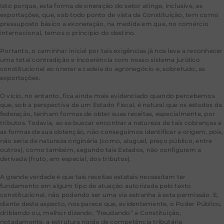
Isto porque, esta forma de oneração do setor atinge, inclusive, as
exportações, que, sob todo ponto de vista da Constituição, tem como
pressuposto básico a exoneração, na medida em que, no comércio
internacional, temos o princípio do destino.
Portanto, o caminhar inicial por tais exigências já nos leva a reconhecer
uma total contradição e incoerência com nosso sistema jurídico
constitucional ao onerar a cadeia do agronegócio e, sobretudo, as
exportações.
O vício, no entanto, fica ainda mais evidenciado quando percebemos
que, sob a perspectiva de um Estado Fiscal, é natural que os estados da
federação, tenham formas de obter suas receitas, especialmente, por
tributos. Todavia, ao se buscar encontrar a natureza de tais cobranças e
as formas de sua obtenção, não conseguimos identificar a origem, pois,
não seria de natureza originária (como, aluguel, preço público, entre
outros), como também, segundo tais Estados, não configuram a
derivada (fruto, em especial, dos tributos).
A grande verdade é que tais receitas estatais necessitam ter
fundamento em algum tipo de atuação autorizada pelo texto
constitucional, não podendo ser uma via estranha à esta permissão. E,
diante deste aspecto, nos parece que, evidentemente, o Poder Público,
driblando ou, melhor dizendo, “fraudando” a Constituição,
notadamente, a estrutura rígida de competência tributária