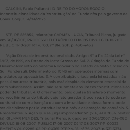
[3]
CALCINI, Fabio Pallaretti. DIREITO DO AGRONEGÓCIO.
Inconstitucionalidade da ‘contribuição’ do Fundeinfra pelo governo de
Goiás. Conjur. 14/04/2023.
https://www.conjur.com.br/2023-abr-
14/direito-agronegocio-fundeinfra-inconstitucionalidade-contribuicao/
[4]
STF, RE 556854, relator(a): CÁRMEN LÚCIA, Tribunal Pleno, julgado
em 30/06/2011, PROCESSO ELETRÔNICO DJe-195 DIVULG 10-10-2011
PUBLIC 11-10-2011 RT v. 100, nº 914, 2011, p. 430-446.)
[5]
“Ação Direta de Inconstitucionalidade. Artigos 9º a 11 e 22 da Lei nº
1.963, de 1999, do Estado do Mato Grosso do Sul. 2. Criação do Fundo de
Desenvolvimento do Sistema Rodoviário do Estado de Mato Grosso do
Sul (Fundersul). Diferimento do ICMS em operações internas com
produtos agropecuários. 3. A contribuição criada pela lei estadual não
possui natureza tributária, pois está despida do elemento essencial da
compulsoriedade. Assim, não se submete aos limites constitucionais ao
poder de tributar. 4. O diferimento, pelo qual se transfere o momento
do recolhimento do tributo cujo fato gerador já ocorreu, não pode ser
confundido com a isenção ou com a imunidade e, dessa forma, pode
ser disciplinado por lei estadual sem a prévia celebração de convênio. 5.
Precedentes. 6. Ação que se julga improcedente” (STF, ADI 2056, relator
(a): GILMAR MENDES, Tribunal Pleno, julgado em 30/05/2007, DJe-082
DIVULG 16-08-2007 PUBLIC 17-08-2007 DJ 17-08-2007 PP-00022
EMENT VOL-02285-02 PP-00365 RTFP v. 15, nº 76, 2007, p. 331-337.).