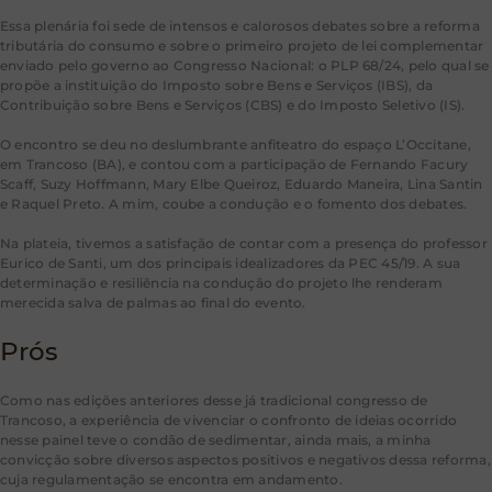
Essa plenária foi sede de intensos e calorosos debates sobre a reforma
tributária do consumo e sobre o primeiro projeto de lei complementar
enviado pelo governo ao Congresso Nacional: o PLP 68/24, pelo qual se
propõe a instituição do Imposto sobre Bens e Serviços (IBS), da
Contribuição sobre Bens e Serviços (CBS) e do Imposto Seletivo (IS).
O encontro se deu no deslumbrante anfiteatro do espaço L’Occitane,
em Trancoso (BA), e contou com a participação de Fernando Facury
Scaff, Suzy Hoffmann, Mary Elbe Queiroz, Eduardo Maneira, Lina Santin
e Raquel Preto. A mim, coube a condução e o fomento dos debates.
Na plateia, tivemos a satisfação de contar com a presença do professor
Eurico de Santi, um dos principais idealizadores da PEC 45/19. A sua
determinação e resiliência na condução do projeto lhe renderam
merecida salva de palmas ao final do evento.
Prós
Como nas edições anteriores desse já tradicional congresso de
Trancoso, a experiência de vivenciar o confronto de ideias ocorrido
nesse painel teve o condão de sedimentar, ainda mais, a minha
convicção sobre diversos aspectos positivos e negativos dessa reforma,
cuja regulamentação se encontra em andamento.