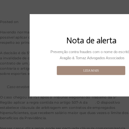
Posted on
31 de maio de 2024
by
mkt-aragao
Havendo norma específica regulando o contrato de trabalho, não é
possível aplicar dispositivo da CLT que contraria a lei especial, em
Nota de alerta
respeito ao princípio da especialidade.
Prevenção contra fraudes com o nome do escritór
A decisão é da 5ª Turma do Tribunal Superior do Trabalho, que declarou
Aragão & Tomaz Advogados Associados
a invalidade de cláusula compromissória de arbitragem firmada no
contrato de um jogador de futebol por entender que a medida
contraria o artigo 90-C da
Lei 9.615/1998
, que institui normas gerais
LEIA MAIS
sobre esportes e recebeu o apelido de “Lei Pelé”.
Caso envolve jogador de futebol e Ponte Preta – Fernando Torres/CBF
O caso chegou ao TST após o Tribunal Regional do Trabalho da 5ª
Região aplicar a regra contida no artigo 507-A da
CLT
. O dispositivo
estabelece cláusula de arbitragem em contratos de empregados
hipersuficientes, que recebem salário maior que duas vezes o limite dos
benefícios da Previdência.
Nesses casos, diz a regra, pode ser pactuada cláusula compromissória