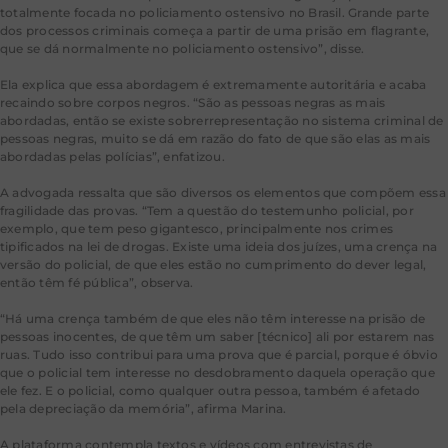
totalmente focada no policiamento ostensivo no Brasil. Grande parte
dos processos criminais começa a partir de uma prisão em flagrante,
que se dá normalmente no policiamento ostensivo”, disse.
Ela explica que essa abordagem é extremamente autoritária e acaba
recaindo sobre corpos negros. “São as pessoas negras as mais
abordadas, então se existe sobrerrepresentação no sistema criminal de
pessoas negras, muito se dá em razão do fato de que são elas as mais
abordadas pelas polícias”, enfatizou.
A advogada ressalta que são diversos os elementos que compõem essa
fragilidade das provas. “Tem a questão do testemunho policial, por
exemplo, que tem peso gigantesco, principalmente nos crimes
tipificados na lei de drogas. Existe uma ideia dos juízes, uma crença na
versão do policial, de que eles estão no cumprimento do dever legal,
então têm fé pública”, observa.
“Há uma crença também de que eles não têm interesse na prisão de
pessoas inocentes, de que têm um saber [técnico] ali por estarem nas
ruas. Tudo isso contribui para uma prova que é parcial, porque é óbvio
que o policial tem interesse no desdobramento daquela operação que
ele fez. E o policial, como qualquer outra pessoa, também é afetado
pela depreciação da memória”, afirma Marina.
A plataforma contempla textos e vídeos com entrevistas de