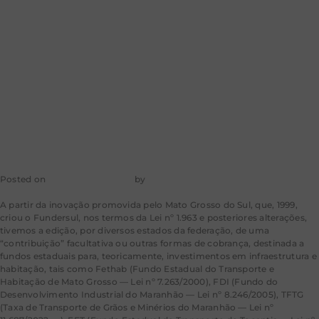
reforma
tributária e
agronegócio
Posted on
31 de maio de 2024
by
mkt-aragao
A partir da inovação promovida pelo Mato Grosso do Sul, que, 1999,
criou o Fundersul, nos termos da Lei nº 1.963 e posteriores alterações,
tivemos a edição, por diversos estados da federação, de uma
“contribuição” facultativa ou outras formas de cobrança, destinada a
fundos estaduais para, teoricamente, investimentos em infraestrutura e
habitação, tais como Fethab (Fundo Estadual do Transporte e
Habitação de Mato Grosso — Lei nº 7.263/2000), FDI (Fundo do
Desenvolvimento Industrial do Maranhão — Lei nº 8.246/2005), TFTG
(Taxa de Transporte de Grãos e Minérios do Maranhão — Lei nº