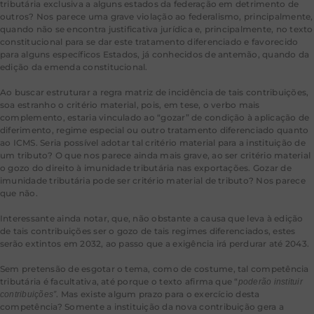
tributária exclusiva a alguns estados da federação em detrimento de
outros? Nos parece uma grave violação ao federalismo, principalmente,
quando não se encontra justificativa jurídica e, principalmente, no texto
constitucional para se dar este tratamento diferenciado e favorecido
para alguns específicos Estados, já conhecidos de antemão, quando da
edição da emenda constitucional.
Ao buscar estruturar a regra matriz de incidência de tais contribuições,
soa estranho o critério material, pois, em tese, o verbo mais
complemento, estaria vinculado ao “gozar” de condição à aplicação de
diferimento, regime especial ou outro tratamento diferenciado quanto
ao ICMS. Seria possível adotar tal critério material para a instituição de
um tributo? O que nos parece ainda mais grave, ao ser critério material
o gozo do direito à imunidade tributária nas exportações. Gozar de
imunidade tributária pode ser critério material de tributo? Nos parece
que não.
Interessante ainda notar, que, não obstante a causa que leva à edição
de tais contribuições ser o gozo de tais regimes diferenciados, estes
serão extintos em 2032, ao passo que a exigência irá perdurar até 2043.
Sem pretensão de esgotar o tema, como de costume, tal competência
tributária é facultativa, até porque o texto afirma que “
poderão instituir
. Mas existe algum prazo para o exercício desta
contribuições”
competência? Somente a instituição da nova contribuição gera a