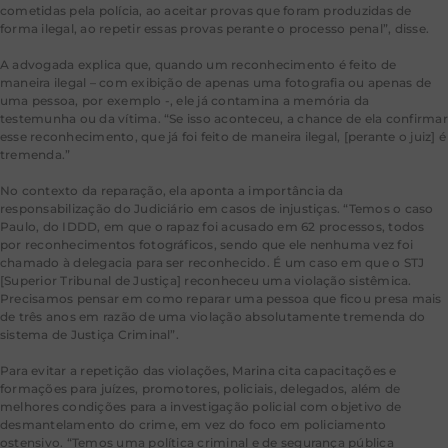
cometidas pela polícia, ao aceitar provas que foram produzidas de
forma ilegal, ao repetir essas provas perante o processo penal”, disse.
A advogada explica que, quando um reconhecimento é feito de
maneira ilegal – com exibição de apenas uma fotografia ou apenas de
uma pessoa, por exemplo -, ele já contamina a memória da
testemunha ou da vítima. “Se isso aconteceu, a chance de ela confirmar
esse reconhecimento, que já foi feito de maneira ilegal, [perante o juiz] é
tremenda.”
No contexto da reparação, ela aponta a importância da
responsabilização do Judiciário em casos de injustiças. “Temos o caso
Paulo, do IDDD, em que o rapaz foi acusado em 62 processos, todos
por reconhecimentos fotográficos, sendo que ele nenhuma vez foi
chamado à delegacia para ser reconhecido. É um caso em que o STJ
[Superior Tribunal de Justiça] reconheceu uma violação sistêmica.
Precisamos pensar em como reparar uma pessoa que ficou presa mais
de três anos em razão de uma violação absolutamente tremenda do
sistema de Justiça Criminal”.
Para evitar a repetição das violações, Marina cita capacitações e
formações para juízes, promotores, policiais, delegados, além de
melhores condições para a investigação policial com objetivo de
desmantelamento do crime, em vez do foco em policiamento
ostensivo. “Temos uma política criminal e de segurança pública