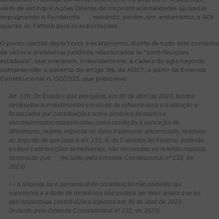
além de extinguir Ações Diretas de Inconstitucionalidades ajuizadas
impugnando o Fundeinfra
[7]
, restando, porém, em andamento, a ADI
quanto ao Fethab para as exportações
[8]
.
O ponto central deste texto é exatamente, diante de todo este contexto
de vícios e problemas jurídicos relacionados às “contribuições
estaduais”, que oneraram, indevidamente, a cadeia do agronegócio,
compreender o advento do artigo 136, da ADCT, a partir da Emenda
Constitucional n. 132/2023, que prescreve:
Art. 136. Os Estados que possuíam, em 30 de abril de 2023, fundos
destinados a investimentos em obras de infraestrutura e habitação e
financiados por contribuições sobre produtos primários e
semielaborados estabelecidas como condição à aplicação de
diferimento, regime especial ou outro tratamento diferenciado, relativos
ao imposto de que trata o art. 155, II, da Constituição Federal, poderão
instituir contribuições semelhantes, não vinculadas ao referido imposto,
observado que: (Incluído pela Emenda Constitucional nº 132, de
2023)
I – a alíquota ou o percentual de contribuição não poderão ser
superiores e a base de incidência não poderá ser mais ampla que os
das respectivas contribuições vigentes em 30 de abril de 2023;
(Incluído pela Emenda Constitucional nº 132, de 2023)