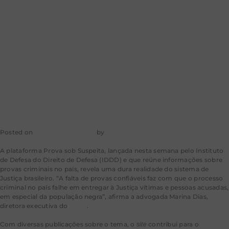
no país depende
de provas frágeis,
diz instituto
Posted on
31 de maio de 2024
by
mkt-aragao
A plataforma Prova sob Suspeita, lançada nesta semana pelo Instituto
de Defesa do Direito de Defesa (IDDD) e que reúne informações sobre
provas criminais no país, revela uma dura realidade do sistema de
Justiça brasileiro. “A falta de provas confiáveis faz com que o processo
criminal no país falhe em entregar à Justiça vítimas e pessoas acusadas,
em especial da população negra”, afirma a advogada Marina Dias,
diretora executiva do
IDDD
.
Com diversas publicações sobre o tema, o
contribui para o
site