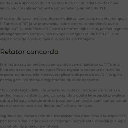
conta que a aplicação do artigo 507-A da CLT ao atleta profissional
ainda não foi suficientemente enfrentada no âmbito do TST.
O relator do caso, ministro Breno Medeiros, pontuou, no entanto, que a
1ª Turma do TST já se pronunciou sobre o tema, entendendo que o
artigo 507-A, incluído na CLT com a reforma trabalhista, por ser regra de
abrangência mais ampla, não revoga o artigo 90-C da Lei 9.615, que
exige o acordo coletivo para que ocorra a arbitragem.
Relator concorda
O ministro relator entendeu em sentido semelhante ao da 1ª Turma.
Para ele, havendo norma específica a regular o contrato de trabalho
especial do atleta, não é possível aplicar o dispositivo da CLT, já que a
norma geral “contraria o regramento da lei de desporto”.
“Tal constatação deflui da própria regra de colmatação de lacunas e
antinomias do sistema jurídico, segundo a qual a lei especial prevalece
sobre a lei geral quando ambas possuem comandos conflitantes, sendo
esse exatamente o caso dos autos”, disse o ministro.
Segundo ele, como a reforma trabalhista não modificou a lei específica,
não pode o Judiciário deixar de aplicar o regramento especial que rege
o contrato do jogador de futebol.