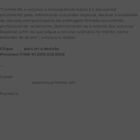
“Conhecido o recurso, a consequência lógica é o seu parcial
provimento para, reformando o acórdão regional, declarar a invalidade
da cláusula compromissória de arbitragem firmada no contrato
profissional do reclamante, determinando-se o retorno dos autos ao
Regional, a fim de que julgue o recurso ordinário no mérito, como
entender de direito”, concluiu o relator.
Clique
aqui
para ler a decisão
Processo 11748-91.2019.5.15.0043
—
O post
Compromisso arbitral de atleta depende de previsão em acordo
coletivo, diz TST
apareceu primeiro em
Consultor Jurídico
.
Posted in
Conjur
Leave a Comment
Nova fase da