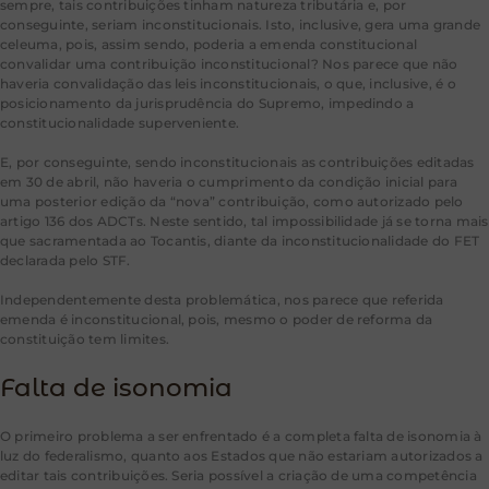
sempre, tais contribuições tinham natureza tributária e, por
conseguinte, seriam inconstitucionais. Isto, inclusive, gera uma grande
celeuma, pois, assim sendo, poderia a emenda constitucional
convalidar uma contribuição inconstitucional? Nos parece que não
haveria convalidação das leis inconstitucionais, o que, inclusive, é o
posicionamento da jurisprudência do Supremo, impedindo a
constitucionalidade superveniente.
[12]
E, por conseguinte, sendo inconstitucionais as contribuições editadas
em 30 de abril, não haveria o cumprimento da condição inicial para
uma posterior edição da “nova” contribuição, como autorizado pelo
artigo 136 dos ADCTs. Neste sentido, tal impossibilidade já se torna mais
que sacramentada ao Tocantis, diante da inconstitucionalidade do FET
declarada pelo STF.
[13]
Independentemente desta problemática, nos parece que referida
emenda é inconstitucional, pois, mesmo o poder de reforma da
constituição tem limites.
[14]
Falta de isonomia
O primeiro problema a ser enfrentado é a completa falta de isonomia à
luz do federalismo, quanto aos Estados que não estariam autorizados a
editar tais contribuições. Seria possível a criação de uma competência